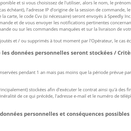
sponible et si vous choisissez de l'utiliser, alors le nom, le préno
 cas échéant), l’adresse IP d’origine de la session de commande, le 
 la carte, le code Cvv (si nécessaire) seront envoyés à Speedly In
mmande et de vous envoyer les notifications pertinentes concernant
mmande ou sur les commandes manquées et sur la livraison de vo
ajoutés et / ou supprimés à tout moment par l'Opérateur, le cas é
 les données personnelles seront stockées / Critè
nservées pendant 1 an mais pas moins que la période prévue par 
cipalement) stockées afin d'exécuter le contrat ainsi qu'à des fins
énéralité de ce qui précède, l'adresse e-mail et le numéro de télé
s données personnelles et conséquences possibles 