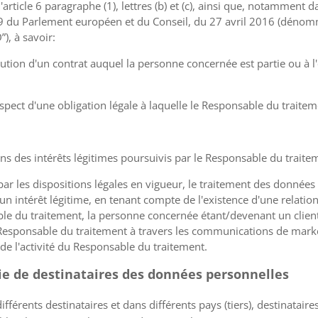
'article 6 paragraphe (1), lettres (b) et (c), ainsi que, notamment d
79 du Parlement européen et du Conseil, du 27 avril 2016 (dénom
), à savoir:
écution d'un contrat auquel la personne concernée est partie ou à
respect d'une obligation légale à laquelle le Responsable du traite
fins des intérêts légitimes poursuivis par le Responsable du traitem
 les dispositions légales en vigueur, le traitement des données 
 un intérêt légitime, en tenant compte de l'existence d'une relatio
le du traitement, la personne concernée étant/devenant un clien
e Responsable du traitement à travers les communications de marke
é de l'activité du Responsable du traitement.
rie de destinataires des données personnelles
érents destinataires et dans différents pays (tiers), destinataire