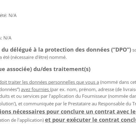
été: N/A
s: N/A
t du délégué à la protection des données (“DPO”)
so
é a été (nécessaire d'être) nommé.
que associée) du/des traitement(s)
oit traiter les données personnelles que vous a
(nommé dans cette
s données”)
avez fournies
(par ex. nom, prénom, adresse (de livrai
uits et ou services par l'application du Fournisseur (nommée dan
a 'solution'), et communiquée par le Prestataire au Responsable du 
tions nécessaires pour conclure un contrat avec le
et pour exécuter le contrat conclu
sation de l'application)