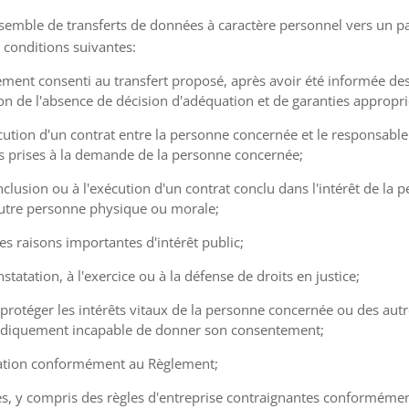
semble de transferts de données à caractère personnel vers un pa
s conditions suivantes:
ement consenti au transfert proposé, après avoir été informée des 
n de l'absence de décision d'adéquation et de garanties appropri
exécution d'un contrat entre la personne concernée et le responsabl
 prises à la demande de la personne concernée;
conclusion ou à l'exécution d'un contrat conclu dans l'intérêt de la
autre personne physique ou morale;
des raisons importantes d'intérêt public;
onstatation, à l'exercice ou à la défense de droits en justice;
 de protéger les intérêts vitaux de la personne concernée ou des au
idiquement incapable de donner son consentement;
uation conformément au Règlement;
ées, y compris des règles d'entreprise contraignantes conforméme