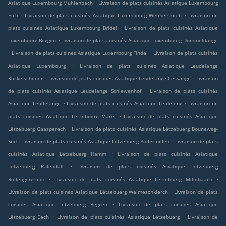
.
Asiatique Luxembourg Muhlenbach
Livraison de plats cuisinés Asiatique Luxembourg
.
.
Eich
Livraison de plats cuisinés Asiatique Luxembourg Weimerskirch
Livraison de
.
plats cuisinés Asiatique Luxembourg Bridel
Livraison de plats cuisinés Asiatique
.
Luxembourg Beggen
Livraison de plats cuisinés Asiatique Luxembourg Dommeldange
.
.
Livraison de plats cuisinés Asiatique Luxembourg Findel
Livraison de plats cuisinés
.
Asiatique Luxembourg
Livraison de plats cuisinés Asiatique Leudelange
.
.
Kockelscheuer
Livraison de plats cuisinés Asiatique Leudelange Cessange
Livraison
.
de plats cuisinés Asiatique Leudelange Schlewenhof
Livraison de plats cuisinés
.
.
Asiatique Leudelange
Livraison de plats cuisinés Asiatique Leideleng
Livraison de
.
plats cuisinés Asiatique Lëtzebuerg Märel
Livraison de plats cuisinés Asiatique
.
Lëtzebuerg Gaasperech
Livraison de plats cuisinés Asiatique Lëtzebuerg Bouneweg-
.
.
Süd
Livraison de plats cuisinés Asiatique Lëtzebuerg Polfermillen
Livraison de plats
.
cuisinés Asiatique Lëtzebuerg Hamm
Livraison de plats cuisinés Asiatique
.
Lëtzebuerg Pafendall
Livraison de plats cuisinés Asiatique Lëtzebuerg
.
.
Rollengergronn
Livraison de plats cuisinés Asiatique Lëtzebuerg Millebaach
.
Livraison de plats cuisinés Asiatique Lëtzebuerg Weimeschkierch
Livraison de plats
.
cuisinés Asiatique Lëtzebuerg Beggen
Livraison de plats cuisinés Asiatique
.
.
Lëtzebuerg Eech
Livraison de plats cuisinés Asiatique Lëtzebuerg
Livraison de