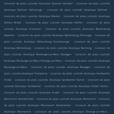
.
Livraison de plats cuisinés Asiatique Steinsel Heisdorf
Livraison de plats cuisinés
.
.
Asiatique Steinsel Helmsange
Livraison de plats cuisinés Asiatique Steinsel
.
Livraison de plats cuisinés Asiatique Mamer
Livraison de plats cuisinés Asiatique
.
.
Kehlen Bridel
Livraison de plats cuisinés Asiatique Kehlen
Livraison de plats
.
cuisinés Asiatique Crauthem
Livraison de plats cuisinés Asiatique Bettemburg
.
.
Abweiler
Livraison de plats cuisinés Asiatique Bettemburg Fennange
Livraison de
.
plats cuisinés Asiatique Bettemburg Huncherange
Livraison de plats cuisinés
.
.
Asiatique Bettemburg
Livraison de plats cuisinés Asiatique Bartreng
Livraison de
.
plats cuisinés Asiatique Reckange-sur-Mess Roedgen
Livraison de plats cuisinés
.
Asiatique Reckange-sur-Mess Ehlange-sur-Mess
Livraison de plats cuisinés Asiatique
.
.
Reckange-sur-Mess
Livraison de plats cuisinés Asiatique Roedgen
Livraison de
.
plats cuisinés Asiatique Pontpierre
Livraison de plats cuisinés Asiatique Sandweiler
.
.
Findel
Livraison de plats cuisinés Asiatique Sandweiler Hamm
Livraison de plats
.
.
cuisinés Asiatique Sandweiler
Livraison de plats cuisinés Asiatique Findel Hamm
.
Livraison de plats cuisinés Asiatique Findel
Livraison de plats cuisinés Asiatique
.
.
Monnerich Steinbrücken
Livraison de plats cuisinés Asiatique Monnerich
Livraison
.
de plats cuisinés Asiatique Monnerech Steebrécken
Livraison de plats cuisinés
.
.
Asiatique Monnerech
Livraison de plats cuisinés Asiatique Ehlange-sur-Mess