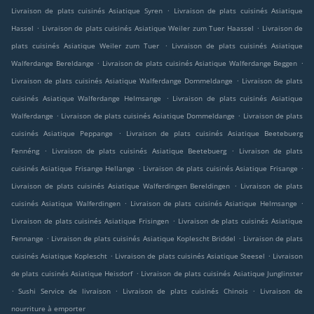
.
Livraison de plats cuisinés Asiatique Syren
Livraison de plats cuisinés Asiatique
.
.
Hassel
Livraison de plats cuisinés Asiatique Weiler zum Tuer Haassel
Livraison de
.
plats cuisinés Asiatique Weiler zum Tuer
Livraison de plats cuisinés Asiatique
.
.
Walferdange Bereldange
Livraison de plats cuisinés Asiatique Walferdange Beggen
.
Livraison de plats cuisinés Asiatique Walferdange Dommeldange
Livraison de plats
.
cuisinés Asiatique Walferdange Helmsange
Livraison de plats cuisinés Asiatique
.
.
Walferdange
Livraison de plats cuisinés Asiatique Dommeldange
Livraison de plats
.
cuisinés Asiatique Peppange
Livraison de plats cuisinés Asiatique Beetebuerg
.
.
Fennéng
Livraison de plats cuisinés Asiatique Beetebuerg
Livraison de plats
.
.
cuisinés Asiatique Frisange Hellange
Livraison de plats cuisinés Asiatique Frisange
.
Livraison de plats cuisinés Asiatique Walferdingen Bereldingen
Livraison de plats
.
.
cuisinés Asiatique Walferdingen
Livraison de plats cuisinés Asiatique Helmsange
.
Livraison de plats cuisinés Asiatique Frisingen
Livraison de plats cuisinés Asiatique
.
.
Fennange
Livraison de plats cuisinés Asiatique Koplescht Briddel
Livraison de plats
.
.
cuisinés Asiatique Koplescht
Livraison de plats cuisinés Asiatique Steesel
Livraison
.
de plats cuisinés Asiatique Heisdorf
Livraison de plats cuisinés Asiatique Junglinster
.
.
.
Sushi Service de livraison
Livraison de plats cuisinés Chinois
Livraison de
nourriture à emporter