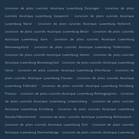
.
Livraison de plats cuisinés Asiatique Luxemburg Zessingen
Livraison de plats
.
cuisinés Asiatique Luxemburg Gasperich
Livraison de plats cuisinés Asiatique
.
.
Luxemburg Märel
Livraison de plats cuisinés Asiatique Luxemburg Hollerich
.
Livraison de plats cuisinés Asiatique Luxemburg Belair
Livraison de plats cuisinés
.
Asiatique Luxemburg Gare
Livraison de plats cuisinés Asiatique Luxemburg
.
.
Bonneweg-Nord
Livraison de plats cuisinés Asiatique Luxemburg Polfermillen
.
Livraison de plats cuisinés Asiatique Luxemburg Hamm
Livraison de plats cuisinés
.
Asiatique Luxemburg Bouneweg-Süd
Livraison de plats cuisinés Asiatique Luxemburg
.
.
Cents
Livraison de plats cuisinés Asiatique Luxemburg Ville-Haute
Livraison de
.
plats cuisinés Asiatique Luxemburg Clausen
Livraison de plats cuisinés Asiatique
.
Luxemburg Pafendall
Livraison de plats cuisinés Asiatique Luxemburg Kirchberg-
.
.
Plateau
Livraison de plats cuisinés Asiatique Luxemburg Rollengergronn
Livraison
.
de plats cuisinés Asiatique Luxemburg Limpertsberg
Livraison de plats cuisinés
.
Asiatique Luxemburg Kirchberg
Livraison de plats cuisinés Asiatique Luxemburg
.
.
Neudorf-Weimershof
Livraison de plats cuisinés Asiatique Luxemburg Mühlenbach
.
Livraison de plats cuisinés Asiatique Luxemburg Eich
Livraison de plats cuisinés
.
Asiatique Luxemburg Dommeldange
Livraison de plats cuisinés Asiatique Luxemburg