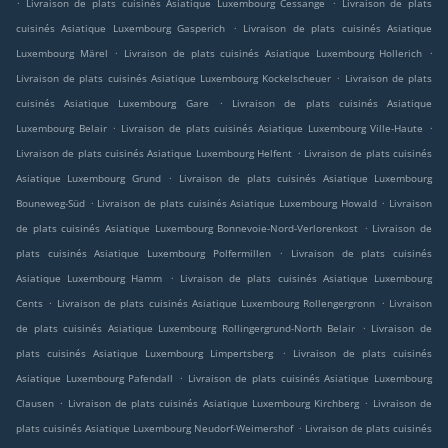
.
.
Livraison de plats cuisinés Asiatique Luxembourg Cessange
Livraison de plats
.
cuisinés Asiatique Luxembourg Gasperich
Livraison de plats cuisinés Asiatique
.
.
Luxembourg Märel
Livraison de plats cuisinés Asiatique Luxembourg Hollerich
.
Livraison de plats cuisinés Asiatique Luxembourg Kockelscheuer
Livraison de plats
.
cuisinés Asiatique Luxembourg Gare
Livraison de plats cuisinés Asiatique
.
.
Luxembourg Belair
Livraison de plats cuisinés Asiatique Luxembourg Ville-Haute
.
Livraison de plats cuisinés Asiatique Luxembourg Helfent
Livraison de plats cuisinés
.
Asiatique Luxembourg Grund
Livraison de plats cuisinés Asiatique Luxembourg
.
.
Bouneweg-Süd
Livraison de plats cuisinés Asiatique Luxembourg Howald
Livraison
.
de plats cuisinés Asiatique Luxembourg Bonnevoie-Nord-Verlorenkost
Livraison de
.
plats cuisinés Asiatique Luxembourg Polfermillen
Livraison de plats cuisinés
.
Asiatique Luxembourg Hamm
Livraison de plats cuisinés Asiatique Luxembourg
.
.
Cents
Livraison de plats cuisinés Asiatique Luxembourg Rollengergronn
Livraison
.
de plats cuisinés Asiatique Luxembourg Rollingergrund-North Belair
Livraison de
.
plats cuisinés Asiatique Luxembourg Limpertsberg
Livraison de plats cuisinés
.
Asiatique Luxembourg Pafendall
Livraison de plats cuisinés Asiatique Luxembourg
.
.
Clausen
Livraison de plats cuisinés Asiatique Luxembourg Kirchberg
Livraison de
.
plats cuisinés Asiatique Luxembourg Neudorf-Weimershof
Livraison de plats cuisinés