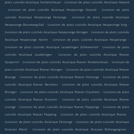
.
plats cuisinés Asiatique Kockelscheuer
Livraison de plats cuisinés Asiatique Howald
.
.
Livraison de plats cuisinés Asiatique Hesperange Howald
Livraison de plats
.
cuisinés Asiatique Hesperange Fentange
Livraison de plats cuisinés Asiatique
.
.
Hesperange Bouneweg-Süd
Livraison de plats cuisinés Asiatique Hesperange Itzig
.
Livraison de plats cuisinés Asiatique Hesperange Alzingen
Livraison de plats cuisinés
.
.
Asiatique Hesperange Hamm
Livraison de plats cuisinés Asiatique Hesperange
.
Livraison de plats cuisinés Asiatique Leudelingen Schlewenhof
Livraison de plats
.
cuisinés Asiatique Leudelingen
Livraison de plats cuisinés Asiatique Roeser
.
.
Gasperich
Livraison de plats cuisinés Asiatique Roeser Kockelscheuer
Livraison de
.
plats cuisinés Asiatique Roeser Alzingen
Livraison de plats cuisinés Asiatique Roeser
.
.
Bivange
Livraison de plats cuisinés Asiatique Roeser Fentange
Livraison de plats
.
cuisinés Asiatique Roeser Berchem
Livraison de plats cuisinés Asiatique Roeser
.
.
Bivingen
Livraison de plats cuisinés Asiatique Roeser Crauthem
Livraison de plats
.
cuisinés Asiatique Roeser Krautem
Livraison de plats cuisinés Asiatique Roeser
.
.
Livange
Livraison de plats cuisinés Asiatique Roeser Peppange
Livraison de plats
.
.
cuisinés Asiatique Roeser Peppeng
Livraison de plats cuisinés Asiatique Roeser
.
Livraison de plats cuisinés Asiatique Fentange
Livraison de plats cuisinés Asiatique
.
.
Strassen Märel
Livraison de plats cuisinés Asiatique Strassen Rollengergronn