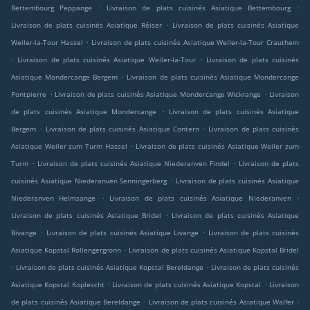
.
.
Bettembourg Peppange
Livraison de plats cuisinés Asiatique Bettembourg
.
Livraison de plats cuisinés Asiatique Réiser
Livraison de plats cuisinés Asiatique
.
Weiler-la-Tour Hassel
Livraison de plats cuisinés Asiatique Weiler-la-Tour Crauthem
.
.
Livraison de plats cuisinés Asiatique Weiler-la-Tour
Livraison de plats cuisinés
.
Asiatique Mondercange Bergem
Livraison de plats cuisinés Asiatique Mondercange
.
.
Pontpierre
Livraison de plats cuisinés Asiatique Mondercange Wickrange
Livraison
.
de plats cuisinés Asiatique Mondercange
Livraison de plats cuisinés Asiatique
.
.
Bergem
Livraison de plats cuisinés Asiatique Contern
Livraison de plats cuisinés
.
Asiatique Weiler zum Turm Hassel
Livraison de plats cuisinés Asiatique Weiler zum
.
.
Turm
Livraison de plats cuisinés Asiatique Niederanven Findel
Livraison de plats
.
cuisinés Asiatique Niederanven Senningerberg
Livraison de plats cuisinés Asiatique
.
.
Niederanven Helmsange
Livraison de plats cuisinés Asiatique Niederanven
.
Livraison de plats cuisinés Asiatique Bridel
Livraison de plats cuisinés Asiatique
.
.
Bivange
Livraison de plats cuisinés Asiatique Livange
Livraison de plats cuisinés
.
Asiatique Kopstal Rollengergronn
Livraison de plats cuisinés Asiatique Kopstal Bridel
.
.
Livraison de plats cuisinés Asiatique Kopstal Bereldange
Livraison de plats cuisinés
.
.
Asiatique Kopstal Koplescht
Livraison de plats cuisinés Asiatique Kopstal
Livraison
.
.
de plats cuisinés Asiatique Bereldange
Livraison de plats cuisinés Asiatique Walfer