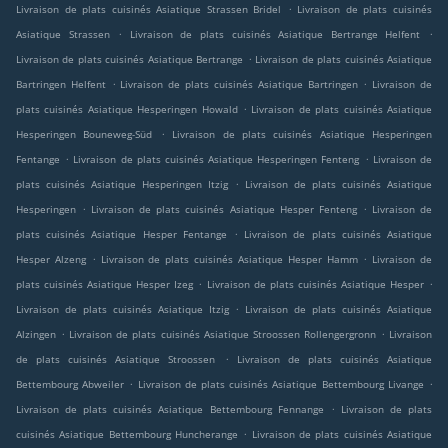
.
Livraison de plats cuisinés Asiatique Strassen Bridel
Livraison de plats cuisinés
.
.
Asiatique Strassen
Livraison de plats cuisinés Asiatique Bertrange Helfent
.
Livraison de plats cuisinés Asiatique Bertrange
Livraison de plats cuisinés Asiatique
.
.
Bartringen Helfent
Livraison de plats cuisinés Asiatique Bartringen
Livraison de
.
plats cuisinés Asiatique Hesperingen Howald
Livraison de plats cuisinés Asiatique
.
Hesperingen Bouneweg-Süd
Livraison de plats cuisinés Asiatique Hesperingen
.
.
Fentange
Livraison de plats cuisinés Asiatique Hesperingen Fenteng
Livraison de
.
plats cuisinés Asiatique Hesperingen Itzig
Livraison de plats cuisinés Asiatique
.
.
Hesperingen
Livraison de plats cuisinés Asiatique Hesper Fenteng
Livraison de
.
plats cuisinés Asiatique Hesper Fentange
Livraison de plats cuisinés Asiatique
.
.
Hesper Alzeng
Livraison de plats cuisinés Asiatique Hesper Hamm
Livraison de
.
.
plats cuisinés Asiatique Hesper Izeg
Livraison de plats cuisinés Asiatique Hesper
.
Livraison de plats cuisinés Asiatique Itzig
Livraison de plats cuisinés Asiatique
.
.
Alzingen
Livraison de plats cuisinés Asiatique Stroossen Rollengergronn
Livraison
.
de plats cuisinés Asiatique Stroossen
Livraison de plats cuisinés Asiatique
.
.
Bettembourg Abweiler
Livraison de plats cuisinés Asiatique Bettembourg Livange
.
Livraison de plats cuisinés Asiatique Bettembourg Fennange
Livraison de plats
.
cuisinés Asiatique Bettembourg Huncherange
Livraison de plats cuisinés Asiatique