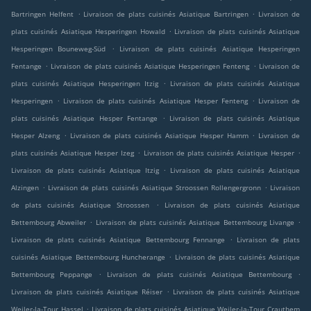
.
.
Bartringen Helfent
Livraison de plats cuisinés Asiatique Bartringen
Livraison de
.
plats cuisinés Asiatique Hesperingen Howald
Livraison de plats cuisinés Asiatique
.
Hesperingen Bouneweg-Süd
Livraison de plats cuisinés Asiatique Hesperingen
.
.
Fentange
Livraison de plats cuisinés Asiatique Hesperingen Fenteng
Livraison de
.
plats cuisinés Asiatique Hesperingen Itzig
Livraison de plats cuisinés Asiatique
.
.
Hesperingen
Livraison de plats cuisinés Asiatique Hesper Fenteng
Livraison de
.
plats cuisinés Asiatique Hesper Fentange
Livraison de plats cuisinés Asiatique
.
.
Hesper Alzeng
Livraison de plats cuisinés Asiatique Hesper Hamm
Livraison de
.
.
plats cuisinés Asiatique Hesper Izeg
Livraison de plats cuisinés Asiatique Hesper
.
Livraison de plats cuisinés Asiatique Itzig
Livraison de plats cuisinés Asiatique
.
.
Alzingen
Livraison de plats cuisinés Asiatique Stroossen Rollengergronn
Livraison
.
de plats cuisinés Asiatique Stroossen
Livraison de plats cuisinés Asiatique
.
.
Bettembourg Abweiler
Livraison de plats cuisinés Asiatique Bettembourg Livange
.
Livraison de plats cuisinés Asiatique Bettembourg Fennange
Livraison de plats
.
cuisinés Asiatique Bettembourg Huncherange
Livraison de plats cuisinés Asiatique
.
.
Bettembourg Peppange
Livraison de plats cuisinés Asiatique Bettembourg
.
Livraison de plats cuisinés Asiatique Réiser
Livraison de plats cuisinés Asiatique
.
Weiler-la-Tour Hassel
Livraison de plats cuisinés Asiatique Weiler-la-Tour Crauthem