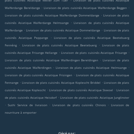
plats cuisinés Asiatique Weiler zum Tuer
Livraison de plats cuisinés Asiatique
.
.
Walferdange Bereldange
Livraison de plats cuisinés Asiatique Walferdange Beggen
.
Livraison de plats cuisinés Asiatique Walferdange Dommeldange
Livraison de plats
.
cuisinés Asiatique Walferdange Helmsange
Livraison de plats cuisinés Asiatique
.
.
Walferdange
Livraison de plats cuisinés Asiatique Dommeldange
Livraison de plats
.
cuisinés Asiatique Peppange
Livraison de plats cuisinés Asiatique Beetebuerg
.
.
Fennéng
Livraison de plats cuisinés Asiatique Beetebuerg
Livraison de plats
.
.
cuisinés Asiatique Frisange Hellange
Livraison de plats cuisinés Asiatique Frisange
.
Livraison de plats cuisinés Asiatique Walferdingen Bereldingen
Livraison de plats
.
.
cuisinés Asiatique Walferdingen
Livraison de plats cuisinés Asiatique Helmsange
.
Livraison de plats cuisinés Asiatique Frisingen
Livraison de plats cuisinés Asiatique
.
.
Fennange
Livraison de plats cuisinés Asiatique Koplescht Briddel
Livraison de plats
.
.
cuisinés Asiatique Koplescht
Livraison de plats cuisinés Asiatique Steesel
Livraison
.
de plats cuisinés Asiatique Heisdorf
Livraison de plats cuisinés Asiatique Junglinster
.
.
.
Sushi Service de livraison
Livraison de plats cuisinés Chinois
Livraison de
nourriture à emporter
Géré par: