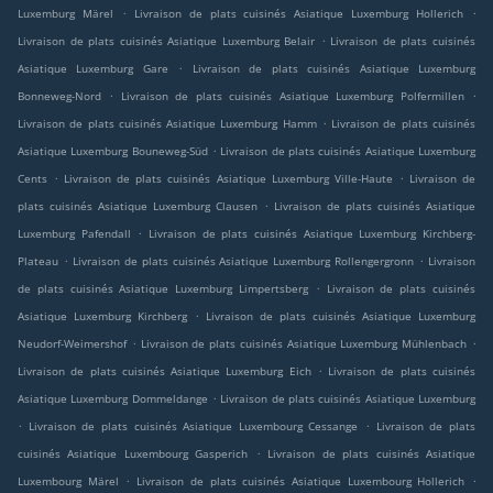
.
.
Luxemburg Märel
Livraison de plats cuisinés Asiatique Luxemburg Hollerich
.
Livraison de plats cuisinés Asiatique Luxemburg Belair
Livraison de plats cuisinés
.
Asiatique Luxemburg Gare
Livraison de plats cuisinés Asiatique Luxemburg
.
.
Bonneweg-Nord
Livraison de plats cuisinés Asiatique Luxemburg Polfermillen
.
Livraison de plats cuisinés Asiatique Luxemburg Hamm
Livraison de plats cuisinés
.
Asiatique Luxemburg Bouneweg-Süd
Livraison de plats cuisinés Asiatique Luxemburg
.
.
Cents
Livraison de plats cuisinés Asiatique Luxemburg Ville-Haute
Livraison de
.
plats cuisinés Asiatique Luxemburg Clausen
Livraison de plats cuisinés Asiatique
.
Luxemburg Pafendall
Livraison de plats cuisinés Asiatique Luxemburg Kirchberg-
.
.
Plateau
Livraison de plats cuisinés Asiatique Luxemburg Rollengergronn
Livraison
.
de plats cuisinés Asiatique Luxemburg Limpertsberg
Livraison de plats cuisinés
.
Asiatique Luxemburg Kirchberg
Livraison de plats cuisinés Asiatique Luxemburg
.
.
Neudorf-Weimershof
Livraison de plats cuisinés Asiatique Luxemburg Mühlenbach
.
Livraison de plats cuisinés Asiatique Luxemburg Eich
Livraison de plats cuisinés
.
Asiatique Luxemburg Dommeldange
Livraison de plats cuisinés Asiatique Luxemburg
.
.
Livraison de plats cuisinés Asiatique Luxembourg Cessange
Livraison de plats
.
cuisinés Asiatique Luxembourg Gasperich
Livraison de plats cuisinés Asiatique
.
.
Luxembourg Märel
Livraison de plats cuisinés Asiatique Luxembourg Hollerich