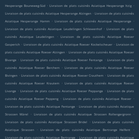
.
.
Hesperange Bouneweg-Süd
Livraison de plats cuisinés Asiatique Hesperange Itzig
.
Livraison de plats cuisinés Asiatique Hesperange Alzingen
Livraison de plats cuisinés
.
.
Asiatique Hesperange Hamm
Livraison de plats cuisinés Asiatique Hesperange
.
Livraison de plats cuisinés Asiatique Leudelingen Schlewenhof
Livraison de plats
.
cuisinés Asiatique Leudelingen
Livraison de plats cuisinés Asiatique Roeser
.
.
Gasperich
Livraison de plats cuisinés Asiatique Roeser Kockelscheuer
Livraison de
.
plats cuisinés Asiatique Roeser Alzingen
Livraison de plats cuisinés Asiatique Roeser
.
.
Bivange
Livraison de plats cuisinés Asiatique Roeser Fentange
Livraison de plats
.
cuisinés Asiatique Roeser Berchem
Livraison de plats cuisinés Asiatique Roeser
.
.
Bivingen
Livraison de plats cuisinés Asiatique Roeser Crauthem
Livraison de plats
.
cuisinés Asiatique Roeser Krautem
Livraison de plats cuisinés Asiatique Roeser
.
.
Livange
Livraison de plats cuisinés Asiatique Roeser Peppange
Livraison de plats
.
.
cuisinés Asiatique Roeser Peppeng
Livraison de plats cuisinés Asiatique Roeser
.
Livraison de plats cuisinés Asiatique Fentange
Livraison de plats cuisinés Asiatique
.
.
Strassen Märel
Livraison de plats cuisinés Asiatique Strassen Rollengergronn
.
Livraison de plats cuisinés Asiatique Strassen Bridel
Livraison de plats cuisinés
.
.
Asiatique Strassen
Livraison de plats cuisinés Asiatique Bertrange Helfent
.
Livraison de plats cuisinés Asiatique Bertrange
Livraison de plats cuisinés Asiatique