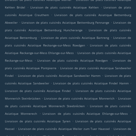
.
.
Kehlen Bridel
Livraison de plats cuisinés Asiatique Kehlen
Livraison de plats
.
cuisinés Asiatique Crauthem
Livraison de plats cuisinés Asiatique Bettemburg
.
.
Abweiler
Livraison de plats cuisinés Asiatique Bettemburg Fennange
Livraison de
.
plats cuisinés Asiatique Bettemburg Huncherange
Livraison de plats cuisinés
.
.
Asiatique Bettemburg
Livraison de plats cuisinés Asiatique Bartreng
Livraison de
.
plats cuisinés Asiatique Reckange-sur-Mess Roedgen
Livraison de plats cuisinés
.
Asiatique Reckange-sur-Mess Ehlange-sur-Mess
Livraison de plats cuisinés Asiatique
.
.
Reckange-sur-Mess
Livraison de plats cuisinés Asiatique Roedgen
Livraison de
.
plats cuisinés Asiatique Pontpierre
Livraison de plats cuisinés Asiatique Sandweiler
.
.
Findel
Livraison de plats cuisinés Asiatique Sandweiler Hamm
Livraison de plats
.
.
cuisinés Asiatique Sandweiler
Livraison de plats cuisinés Asiatique Findel Hamm
.
Livraison de plats cuisinés Asiatique Findel
Livraison de plats cuisinés Asiatique
.
.
Monnerich Steinbrücken
Livraison de plats cuisinés Asiatique Monnerich
Livraison
.
de plats cuisinés Asiatique Monnerech Steebrécken
Livraison de plats cuisinés
.
.
Asiatique Monnerech
Livraison de plats cuisinés Asiatique Ehlange-sur-Mess
.
Livraison de plats cuisinés Asiatique Syren
Livraison de plats cuisinés Asiatique
.
.
Hassel
Livraison de plats cuisinés Asiatique Weiler zum Tuer Haassel
Livraison de
.