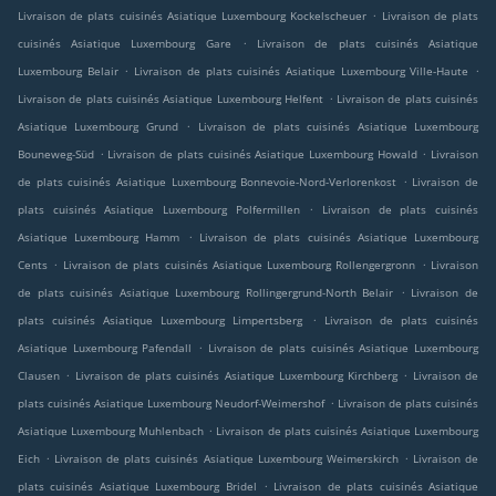
.
Livraison de plats cuisinés Asiatique Luxembourg Kockelscheuer
Livraison de plats
.
cuisinés Asiatique Luxembourg Gare
Livraison de plats cuisinés Asiatique
.
.
Luxembourg Belair
Livraison de plats cuisinés Asiatique Luxembourg Ville-Haute
.
Livraison de plats cuisinés Asiatique Luxembourg Helfent
Livraison de plats cuisinés
.
Asiatique Luxembourg Grund
Livraison de plats cuisinés Asiatique Luxembourg
.
.
Bouneweg-Süd
Livraison de plats cuisinés Asiatique Luxembourg Howald
Livraison
.
de plats cuisinés Asiatique Luxembourg Bonnevoie-Nord-Verlorenkost
Livraison de
.
plats cuisinés Asiatique Luxembourg Polfermillen
Livraison de plats cuisinés
.
Asiatique Luxembourg Hamm
Livraison de plats cuisinés Asiatique Luxembourg
.
.
Cents
Livraison de plats cuisinés Asiatique Luxembourg Rollengergronn
Livraison
.
de plats cuisinés Asiatique Luxembourg Rollingergrund-North Belair
Livraison de
.
plats cuisinés Asiatique Luxembourg Limpertsberg
Livraison de plats cuisinés
.
Asiatique Luxembourg Pafendall
Livraison de plats cuisinés Asiatique Luxembourg
.
.
Clausen
Livraison de plats cuisinés Asiatique Luxembourg Kirchberg
Livraison de
.
plats cuisinés Asiatique Luxembourg Neudorf-Weimershof
Livraison de plats cuisinés
.
Asiatique Luxembourg Muhlenbach
Livraison de plats cuisinés Asiatique Luxembourg
.
.
Eich
Livraison de plats cuisinés Asiatique Luxembourg Weimerskirch
Livraison de
.
plats cuisinés Asiatique Luxembourg Bridel
Livraison de plats cuisinés Asiatique