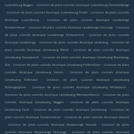
.
Luxembourg Beggen
Livraison de plats cuisinés Asiatique Luxembourg Dommeldange
.
.
Livraison de plats cuisinés Asiatique Luxembourg Findel
Livraison de plats cuisinés
.
Asiatique Luxembourg
Livraison de plats cuisinés Asiatique Leudelange
.
.
Kockelscheuer
Livraison de plats cuisinés Asiatique Leudelange Cessange
Livraison
.
de plats cuisinés Asiatique Leudelange Schlewenhof
Livraison de plats cuisinés
.
.
Asiatique Leudelange
Livraison de plats cuisinés Asiatique Leideleng
Livraison de
.
plats cuisinés Asiatique Lëtzebuerg Märel
Livraison de plats cuisinés Asiatique
.
Lëtzebuerg Gaasperech
Livraison de plats cuisinés Asiatique Lëtzebuerg Bouneweg-
.
.
Süd
Livraison de plats cuisinés Asiatique Lëtzebuerg Polfermillen
Livraison de plats
.
cuisinés Asiatique Lëtzebuerg Hamm
Livraison de plats cuisinés Asiatique
.
Lëtzebuerg Pafendall
Livraison de plats cuisinés Asiatique Lëtzebuerg
.
.
Rollengergronn
Livraison de plats cuisinés Asiatique Lëtzebuerg Millebaach
.
Livraison de plats cuisinés Asiatique Lëtzebuerg Weimeschkierch
Livraison de plats
.
cuisinés Asiatique Lëtzebuerg Beggen
Livraison de plats cuisinés Asiatique
.
.
Lëtzebuerg Eech
Livraison de plats cuisinés Asiatique Lëtzebuerg
Livraison de
.
plats cuisinés Asiatique Kockelscheuer
Livraison de plats cuisinés Asiatique Howald
.
.
Livraison de plats cuisinés Asiatique Hesperange Howald
Livraison de plats
.
cuisinés Asiatique Hesperange Fentange
Livraison de plats cuisinés Asiatique