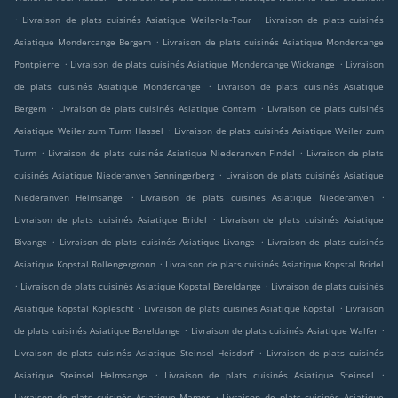
.
.
Livraison de plats cuisinés Asiatique Weiler-la-Tour
Livraison de plats cuisinés
.
Asiatique Mondercange Bergem
Livraison de plats cuisinés Asiatique Mondercange
.
.
Pontpierre
Livraison de plats cuisinés Asiatique Mondercange Wickrange
Livraison
.
de plats cuisinés Asiatique Mondercange
Livraison de plats cuisinés Asiatique
.
.
Bergem
Livraison de plats cuisinés Asiatique Contern
Livraison de plats cuisinés
.
Asiatique Weiler zum Turm Hassel
Livraison de plats cuisinés Asiatique Weiler zum
.
.
Turm
Livraison de plats cuisinés Asiatique Niederanven Findel
Livraison de plats
.
cuisinés Asiatique Niederanven Senningerberg
Livraison de plats cuisinés Asiatique
.
.
Niederanven Helmsange
Livraison de plats cuisinés Asiatique Niederanven
.
Livraison de plats cuisinés Asiatique Bridel
Livraison de plats cuisinés Asiatique
.
.
Bivange
Livraison de plats cuisinés Asiatique Livange
Livraison de plats cuisinés
.
Asiatique Kopstal Rollengergronn
Livraison de plats cuisinés Asiatique Kopstal Bridel
.
.
Livraison de plats cuisinés Asiatique Kopstal Bereldange
Livraison de plats cuisinés
.
.
Asiatique Kopstal Koplescht
Livraison de plats cuisinés Asiatique Kopstal
Livraison
.
.
de plats cuisinés Asiatique Bereldange
Livraison de plats cuisinés Asiatique Walfer
.
Livraison de plats cuisinés Asiatique Steinsel Heisdorf
Livraison de plats cuisinés
.
.
Asiatique Steinsel Helmsange
Livraison de plats cuisinés Asiatique Steinsel
.
Livraison de plats cuisinés Asiatique Mamer
Livraison de plats cuisinés Asiatique