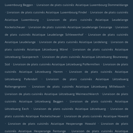
.
Luxembourg Beggen
Livraison de plats cuisinés Asiatique Luxembourg Dommeldange
.
.
Livraison de plats cuisinés Asiatique Luxembourg Findel
Livraison de plats cuisinés
.
Asiatique Luxembourg
Livraison de plats cuisinés Asiatique Leudelange
.
.
Kockelscheuer
Livraison de plats cuisinés Asiatique Leudelange Cessange
Livraison
.
de plats cuisinés Asiatique Leudelange Schlewenhof
Livraison de plats cuisinés
.
.
Asiatique Leudelange
Livraison de plats cuisinés Asiatique Leideleng
Livraison de
.
plats cuisinés Asiatique Lëtzebuerg Märel
Livraison de plats cuisinés Asiatique
.
Lëtzebuerg Gaasperech
Livraison de plats cuisinés Asiatique Lëtzebuerg Bouneweg-
.
.
Süd
Livraison de plats cuisinés Asiatique Lëtzebuerg Polfermillen
Livraison de plats
.
cuisinés Asiatique Lëtzebuerg Hamm
Livraison de plats cuisinés Asiatique
.
Lëtzebuerg Pafendall
Livraison de plats cuisinés Asiatique Lëtzebuerg
.
.
Rollengergronn
Livraison de plats cuisinés Asiatique Lëtzebuerg Millebaach
.
Livraison de plats cuisinés Asiatique Lëtzebuerg Weimeschkierch
Livraison de plats
.
cuisinés Asiatique Lëtzebuerg Beggen
Livraison de plats cuisinés Asiatique
.
.
Lëtzebuerg Eech
Livraison de plats cuisinés Asiatique Lëtzebuerg
Livraison de
.
plats cuisinés Asiatique Kockelscheuer
Livraison de plats cuisinés Asiatique Howald
.
.
Livraison de plats cuisinés Asiatique Hesperange Howald
Livraison de plats
.
cuisinés Asiatique Hesperange Fentange
Livraison de plats cuisinés Asiatique