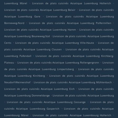
.
.
Luxemburg Märel
Livraison de plats cuisinés Asiatique Luxemburg Hollerich
.
Livraison de plats cuisinés Asiatique Luxemburg Belair
Livraison de plats cuisinés
.
Asiatique Luxemburg Gare
Livraison de plats cuisinés Asiatique Luxemburg
.
.
Bonneweg-Nord
Livraison de plats cuisinés Asiatique Luxemburg Polfermillen
.
Livraison de plats cuisinés Asiatique Luxemburg Hamm
Livraison de plats cuisinés
.
Asiatique Luxemburg Bouneweg-Süd
Livraison de plats cuisinés Asiatique Luxemburg
.
.
Cents
Livraison de plats cuisinés Asiatique Luxemburg Ville-Haute
Livraison de
.
plats cuisinés Asiatique Luxemburg Clausen
Livraison de plats cuisinés Asiatique
.
Luxemburg Pafendall
Livraison de plats cuisinés Asiatique Luxemburg Kirchberg-
.
.
Plateau
Livraison de plats cuisinés Asiatique Luxemburg Rollengergronn
Livraison
.
de plats cuisinés Asiatique Luxemburg Limpertsberg
Livraison de plats cuisinés
.
Asiatique Luxemburg Kirchberg
Livraison de plats cuisinés Asiatique Luxemburg
.
.
Neudorf-Weimershof
Livraison de plats cuisinés Asiatique Luxemburg Mühlenbach
.
Livraison de plats cuisinés Asiatique Luxemburg Eich
Livraison de plats cuisinés
.
Asiatique Luxemburg Dommeldange
Livraison de plats cuisinés Asiatique Luxemburg
.
.
Livraison de plats cuisinés Asiatique Luxembourg Cessange
Livraison de plats
.
cuisinés Asiatique Luxembourg Gasperich
Livraison de plats cuisinés Asiatique
.
.
Luxembourg Märel
Livraison de plats cuisinés Asiatique Luxembourg Hollerich