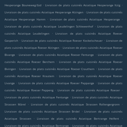
.
.
Hesperange Bouneweg-Süd
Livraison de plats cuisinés Asiatique Hesperange Itzig
.
Livraison de plats cuisinés Asiatique Hesperange Alzingen
Livraison de plats cuisinés
.
.
Asiatique Hesperange Hamm
Livraison de plats cuisinés Asiatique Hesperange
.
Livraison de plats cuisinés Asiatique Leudelingen Schlewenhof
Livraison de plats
.
cuisinés Asiatique Leudelingen
Livraison de plats cuisinés Asiatique Roeser
.
.
Gasperich
Livraison de plats cuisinés Asiatique Roeser Kockelscheuer
Livraison de
.
plats cuisinés Asiatique Roeser Alzingen
Livraison de plats cuisinés Asiatique Roeser
.
.
Bivange
Livraison de plats cuisinés Asiatique Roeser Fentange
Livraison de plats
.
cuisinés Asiatique Roeser Berchem
Livraison de plats cuisinés Asiatique Roeser
.
.
Bivingen
Livraison de plats cuisinés Asiatique Roeser Crauthem
Livraison de plats
.
cuisinés Asiatique Roeser Krautem
Livraison de plats cuisinés Asiatique Roeser
.
.
Livange
Livraison de plats cuisinés Asiatique Roeser Peppange
Livraison de plats
.
.
cuisinés Asiatique Roeser Peppeng
Livraison de plats cuisinés Asiatique Roeser
.
Livraison de plats cuisinés Asiatique Fentange
Livraison de plats cuisinés Asiatique
.
.
Strassen Märel
Livraison de plats cuisinés Asiatique Strassen Rollengergronn
.
Livraison de plats cuisinés Asiatique Strassen Bridel
Livraison de plats cuisinés
.
.
Asiatique Strassen
Livraison de plats cuisinés Asiatique Bertrange Helfent
.
Livraison de plats cuisinés Asiatique Bertrange
Livraison de plats cuisinés Asiatique