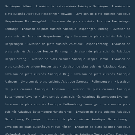
.
.
Bartringen Helfent
Livraison de plats cuisinés Asiatique Bartringen
Livraison de
.
plats cuisinés Asiatique Hesperingen Howald
Livraison de plats cuisinés Asiatique
.
Hesperingen Bouneweg-Süd
Livraison de plats cuisinés Asiatique Hesperingen
.
.
Fentange
Livraison de plats cuisinés Asiatique Hesperingen Fenteng
Livraison de
.
plats cuisinés Asiatique Hesperingen Itzig
Livraison de plats cuisinés Asiatique
.
.
Hesperingen
Livraison de plats cuisinés Asiatique Hesper Fenteng
Livraison de
.
plats cuisinés Asiatique Hesper Fentange
Livraison de plats cuisinés Asiatique
.
.
Hesper Alzeng
Livraison de plats cuisinés Asiatique Hesper Hamm
Livraison de
.
.
plats cuisinés Asiatique Hesper Izeg
Livraison de plats cuisinés Asiatique Hesper
.
Livraison de plats cuisinés Asiatique Itzig
Livraison de plats cuisinés Asiatique
.
.
Alzingen
Livraison de plats cuisinés Asiatique Stroossen Rollengergronn
Livraison
.
de plats cuisinés Asiatique Stroossen
Livraison de plats cuisinés Asiatique
.
.
Bettembourg Abweiler
Livraison de plats cuisinés Asiatique Bettembourg Livange
.
Livraison de plats cuisinés Asiatique Bettembourg Fennange
Livraison de plats
.
cuisinés Asiatique Bettembourg Huncherange
Livraison de plats cuisinés Asiatique
.
.
Bettembourg Peppange
Livraison de plats cuisinés Asiatique Bettembourg
.
Livraison de plats cuisinés Asiatique Réiser
Livraison de plats cuisinés Asiatique
.
Weiler-la-Tour Hassel
Livraison de plats cuisinés Asiatique Weiler-la-Tour Crauthem