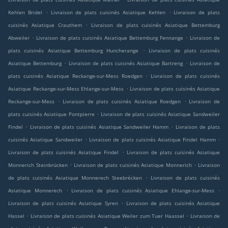
.
.
Kehlen Bridel
Livraison de plats cuisinés Asiatique Kehlen
Livraison de plats
.
cuisinés Asiatique Crauthem
Livraison de plats cuisinés Asiatique Bettemburg
.
.
Abweiler
Livraison de plats cuisinés Asiatique Bettemburg Fennange
Livraison de
.
plats cuisinés Asiatique Bettemburg Huncherange
Livraison de plats cuisinés
.
.
Asiatique Bettemburg
Livraison de plats cuisinés Asiatique Bartreng
Livraison de
.
plats cuisinés Asiatique Reckange-sur-Mess Roedgen
Livraison de plats cuisinés
.
Asiatique Reckange-sur-Mess Ehlange-sur-Mess
Livraison de plats cuisinés Asiatique
.
.
Reckange-sur-Mess
Livraison de plats cuisinés Asiatique Roedgen
Livraison de
.
plats cuisinés Asiatique Pontpierre
Livraison de plats cuisinés Asiatique Sandweiler
.
.
Findel
Livraison de plats cuisinés Asiatique Sandweiler Hamm
Livraison de plats
.
.
cuisinés Asiatique Sandweiler
Livraison de plats cuisinés Asiatique Findel Hamm
.
Livraison de plats cuisinés Asiatique Findel
Livraison de plats cuisinés Asiatique
.
.
Monnerich Steinbrücken
Livraison de plats cuisinés Asiatique Monnerich
Livraison
.
de plats cuisinés Asiatique Monnerech Steebrécken
Livraison de plats cuisinés
.
.
Asiatique Monnerech
Livraison de plats cuisinés Asiatique Ehlange-sur-Mess
.
Livraison de plats cuisinés Asiatique Syren
Livraison de plats cuisinés Asiatique
.
.
Hassel
Livraison de plats cuisinés Asiatique Weiler zum Tuer Haassel
Livraison de
.