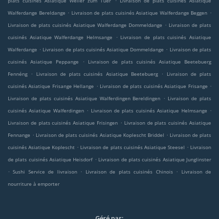
plats cuisinés Asiatique Weiler zum Tuer
Livraison de plats cuisinés Asiatique
.
.
Walferdange Bereldange
Livraison de plats cuisinés Asiatique Walferdange Beggen
.
Livraison de plats cuisinés Asiatique Walferdange Dommeldange
Livraison de plats
.
cuisinés Asiatique Walferdange Helmsange
Livraison de plats cuisinés Asiatique
.
.
Walferdange
Livraison de plats cuisinés Asiatique Dommeldange
Livraison de plats
.
cuisinés Asiatique Peppange
Livraison de plats cuisinés Asiatique Beetebuerg
.
.
Fennéng
Livraison de plats cuisinés Asiatique Beetebuerg
Livraison de plats
.
.
cuisinés Asiatique Frisange Hellange
Livraison de plats cuisinés Asiatique Frisange
.
Livraison de plats cuisinés Asiatique Walferdingen Bereldingen
Livraison de plats
.
.
cuisinés Asiatique Walferdingen
Livraison de plats cuisinés Asiatique Helmsange
.
Livraison de plats cuisinés Asiatique Frisingen
Livraison de plats cuisinés Asiatique
.
.
Fennange
Livraison de plats cuisinés Asiatique Koplescht Briddel
Livraison de plats
.
.
cuisinés Asiatique Koplescht
Livraison de plats cuisinés Asiatique Steesel
Livraison
.
de plats cuisinés Asiatique Heisdorf
Livraison de plats cuisinés Asiatique Junglinster
.
.
.
Sushi Service de livraison
Livraison de plats cuisinés Chinois
Livraison de
nourriture à emporter
Géré par: