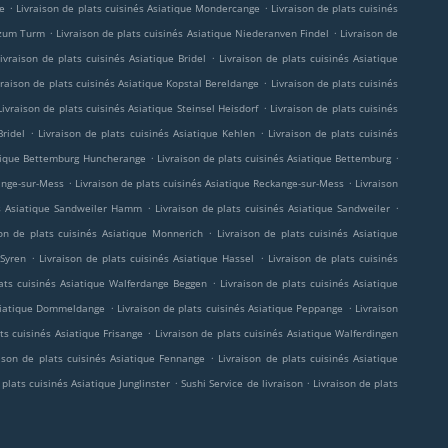
.
.
ge
Livraison de plats cuisinés Asiatique Mondercange
Livraison de plats cuisinés
.
.
r zum Turm
Livraison de plats cuisinés Asiatique Niederanven Findel
Livraison de
.
ivraison de plats cuisinés Asiatique Bridel
Livraison de plats cuisinés Asiatique
.
vraison de plats cuisinés Asiatique Kopstal Bereldange
Livraison de plats cuisinés
.
Livraison de plats cuisinés Asiatique Steinsel Heisdorf
Livraison de plats cuisinés
.
.
Bridel
Livraison de plats cuisinés Asiatique Kehlen
Livraison de plats cuisinés
.
.
iatique Bettemburg Huncherange
Livraison de plats cuisinés Asiatique Bettemburg
.
.
ange-sur-Mess
Livraison de plats cuisinés Asiatique Reckange-sur-Mess
Livraison
.
.
és Asiatique Sandweiler Hamm
Livraison de plats cuisinés Asiatique Sandweiler
.
son de plats cuisinés Asiatique Monnerich
Livraison de plats cuisinés Asiatique
.
.
 Syren
Livraison de plats cuisinés Asiatique Hassel
Livraison de plats cuisinés
.
lats cuisinés Asiatique Walferdange Beggen
Livraison de plats cuisinés Asiatique
.
.
Asiatique Dommeldange
Livraison de plats cuisinés Asiatique Peppange
Livraison
.
ts cuisinés Asiatique Frisange
Livraison de plats cuisinés Asiatique Walferdingen
.
aison de plats cuisinés Asiatique Fennange
Livraison de plats cuisinés Asiatique
.
.
 plats cuisinés Asiatique Junglinster
Sushi Service de livraison
Livraison de plats