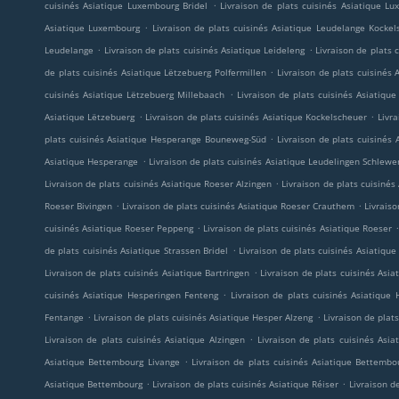
.
cuisinés Asiatique Luxembourg Bridel
Livraison de plats cuisinés Asiatique L
.
Asiatique Luxembourg
Livraison de plats cuisinés Asiatique Leudelange Kockel
.
.
Leudelange
Livraison de plats cuisinés Asiatique Leideleng
Livraison de plats 
.
de plats cuisinés Asiatique Lëtzebuerg Polfermillen
Livraison de plats cuisinés
.
cuisinés Asiatique Lëtzebuerg Millebaach
Livraison de plats cuisinés Asiatiq
.
.
Asiatique Lëtzebuerg
Livraison de plats cuisinés Asiatique Kockelscheuer
Livr
.
plats cuisinés Asiatique Hesperange Bouneweg-Süd
Livraison de plats cuisinés 
.
Asiatique Hesperange
Livraison de plats cuisinés Asiatique Leudelingen Schlewe
.
Livraison de plats cuisinés Asiatique Roeser Alzingen
Livraison de plats cuisinés
.
.
Roeser Bivingen
Livraison de plats cuisinés Asiatique Roeser Crauthem
Livrais
.
.
cuisinés Asiatique Roeser Peppeng
Livraison de plats cuisinés Asiatique Roeser
.
de plats cuisinés Asiatique Strassen Bridel
Livraison de plats cuisinés Asiatique
.
Livraison de plats cuisinés Asiatique Bartringen
Livraison de plats cuisinés Asi
.
cuisinés Asiatique Hesperingen Fenteng
Livraison de plats cuisinés Asiatique 
.
.
Fentange
Livraison de plats cuisinés Asiatique Hesper Alzeng
Livraison de pla
.
Livraison de plats cuisinés Asiatique Alzingen
Livraison de plats cuisinés Asia
.
Asiatique Bettembourg Livange
Livraison de plats cuisinés Asiatique Bettemb
.
.
Asiatique Bettembourg
Livraison de plats cuisinés Asiatique Réiser
Livraison d