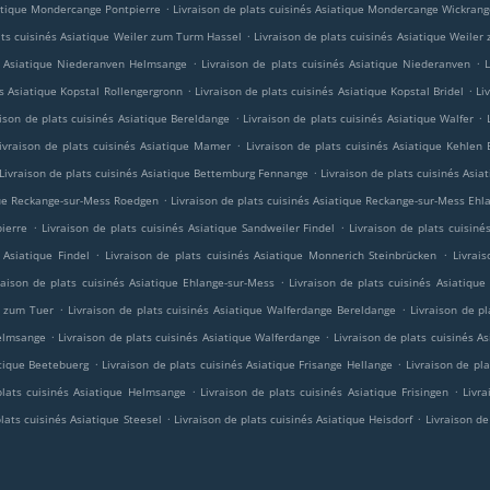
.
iatique Mondercange Pontpierre
Livraison de plats cuisinés Asiatique Mondercange Wickran
.
ats cuisinés Asiatique Weiler zum Turm Hassel
Livraison de plats cuisinés Asiatique Weile
.
.
és Asiatique Niederanven Helmsange
Livraison de plats cuisinés Asiatique Niederanven
L
.
.
és Asiatique Kopstal Rollengergronn
Livraison de plats cuisinés Asiatique Kopstal Bridel
Li
.
.
aison de plats cuisinés Asiatique Bereldange
Livraison de plats cuisinés Asiatique Walfer
.
ivraison de plats cuisinés Asiatique Mamer
Livraison de plats cuisinés Asiatique Kehlen 
.
Livraison de plats cuisinés Asiatique Bettemburg Fennange
Livraison de plats cuisinés As
.
ique Reckange-sur-Mess Roedgen
Livraison de plats cuisinés Asiatique Reckange-sur-Mess Ehl
.
.
pierre
Livraison de plats cuisinés Asiatique Sandweiler Findel
Livraison de plats cuisin
.
.
 Asiatique Findel
Livraison de plats cuisinés Asiatique Monnerich Steinbrücken
Livrai
.
raison de plats cuisinés Asiatique Ehlange-sur-Mess
Livraison de plats cuisinés Asiatique
.
.
r zum Tuer
Livraison de plats cuisinés Asiatique Walferdange Bereldange
Livraison de p
.
.
Helmsange
Livraison de plats cuisinés Asiatique Walferdange
Livraison de plats cuisinés 
.
.
atique Beetebuerg
Livraison de plats cuisinés Asiatique Frisange Hellange
Livraison de pla
.
.
plats cuisinés Asiatique Helmsange
Livraison de plats cuisinés Asiatique Frisingen
Livr
.
.
plats cuisinés Asiatique Steesel
Livraison de plats cuisinés Asiatique Heisdorf
Livraison de