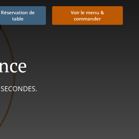
Réservation de
Voir le menu &
table
commander
nce
 SECONDES.