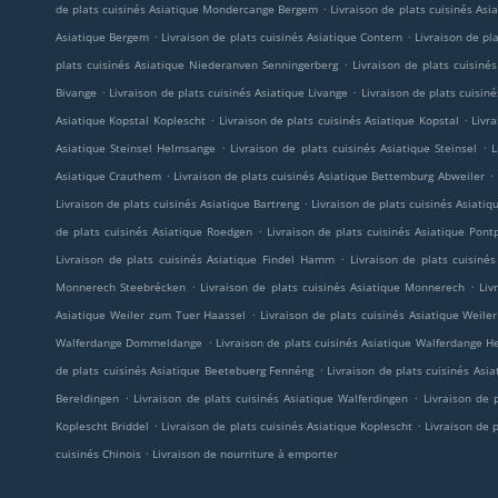
.
de plats cuisinés Asiatique Mondercange Bergem
Livraison de plats cuisinés As
.
.
Asiatique Bergem
Livraison de plats cuisinés Asiatique Contern
Livraison de pl
.
plats cuisinés Asiatique Niederanven Senningerberg
Livraison de plats cuisin
.
.
Bivange
Livraison de plats cuisinés Asiatique Livange
Livraison de plats cuisin
.
.
Asiatique Kopstal Koplescht
Livraison de plats cuisinés Asiatique Kopstal
Livr
.
.
Asiatique Steinsel Helmsange
Livraison de plats cuisinés Asiatique Steinsel
L
.
.
Asiatique Crauthem
Livraison de plats cuisinés Asiatique Bettemburg Abweiler
.
Livraison de plats cuisinés Asiatique Bartreng
Livraison de plats cuisinés Asiat
.
de plats cuisinés Asiatique Roedgen
Livraison de plats cuisinés Asiatique Pont
.
Livraison de plats cuisinés Asiatique Findel Hamm
Livraison de plats cuisinés
.
.
Monnerech Steebrécken
Livraison de plats cuisinés Asiatique Monnerech
Liv
.
Asiatique Weiler zum Tuer Haassel
Livraison de plats cuisinés Asiatique Weile
.
Walferdange Dommeldange
Livraison de plats cuisinés Asiatique Walferdange 
.
de plats cuisinés Asiatique Beetebuerg Fennéng
Livraison de plats cuisinés Asi
.
.
Bereldingen
Livraison de plats cuisinés Asiatique Walferdingen
Livraison de 
.
.
Koplescht Briddel
Livraison de plats cuisinés Asiatique Koplescht
Livraison de 
.
cuisinés Chinois
Livraison de nourriture à emporter