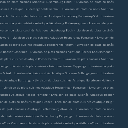
.
aison de plats cuisinés Asiatique Luxembourg Findel
Livraison de plats cuisinés
.
cuisinés Asiatique Leudelange Schlewenhof
Livraison de plats cuisinés Asiatique
.
.
perech
Livraison de plats cuisinés Asiatique Lëtzebuerg Bouneweg-Süd
Livraison
.
ivraison de plats cuisinés Asiatique Lëtzebuerg Rollengergronn
Livraison de plats
.
ivraison de plats cuisinés Asiatique Lëtzebuerg Eech
Livraison de plats cuisinés
.
.
 Howald
Livraison de plats cuisinés Asiatique Hesperange Fentange
Livraison de
.
raison de plats cuisinés Asiatique Hesperange Hamm
Livraison de plats cuisinés
.
.
que Roeser Gasperich
Livraison de plats cuisinés Asiatique Roeser Kockelscheuer
.
 de plats cuisinés Asiatique Roeser Berchem
Livraison de plats cuisinés Asiatique
.
.
Livange
Livraison de plats cuisinés Asiatique Roeser Peppange
Livraison de plats
.
.
en Märel
Livraison de plats cuisinés Asiatique Strassen Rollengergronn
Livraison
.
.
nés Asiatique Bertrange
Livraison de plats cuisinés Asiatique Bartringen Helfent
.
.
d
Livraison de plats cuisinés Asiatique Hesperingen Fentange
Livraison de plats
.
cuisinés Asiatique Hesper Fenteng
Livraison de plats cuisinés Asiatique Hesper
.
.
son de plats cuisinés Asiatique Hesper
Livraison de plats cuisinés Asiatique Itzig
.
on de plats cuisinés Asiatique Bettembourg Abweiler
Livraison de plats cuisinés
.
n de plats cuisinés Asiatique Bettembourg Peppange
Livraison de plats cuisinés
.
.
r-la-Tour Crauthem
Livraison de plats cuisinés Asiatique Weiler-la-Tour
Livraison