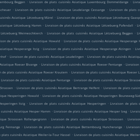
.
.
uxembourg Beggen
Livraison de plats cuisinés Asiatique Luxembourg Dommeldange
Livr
.
.
scheuer
Livraison de plats cuisinés Asiatique Leudelange Cessange
Livraison de plats 
.
cuisinés Asiatique Lëtzebuerg Märel
Livraison de plats cuisinés Asiatique Lëtzebuerg Gaas
.
.
 Asiatique Lëtzebuerg Hamm
Livraison de plats cuisinés Asiatique Lëtzebuerg Pafendall
L
.
.
ue Lëtzebuerg Weimeschkierch
Livraison de plats cuisinés Asiatique Lëtzebuerg Beggen
L
.
aison de plats cuisinés Asiatique Howald
Livraison de plats cuisinés Asiatique Hesperange
.
.
Asiatique Hesperange Itzig
Livraison de plats cuisinés Asiatique Hesperange Alzingen
Liv
.
.
nhof
Livraison de plats cuisinés Asiatique Leudelingen
Livraison de plats cuisinés Asiati
.
.
 Asiatique Roeser Bivange
Livraison de plats cuisinés Asiatique Roeser Fentange
Livraison
.
on de plats cuisinés Asiatique Roeser Krautem
Livraison de plats cuisinés Asiatique Roeser 
.
Livraison de plats cuisinés Asiatique Fentange
Livraison de plats cuisinés Asiatique Strass
.
.
 Strassen
Livraison de plats cuisinés Asiatique Bertrange Helfent
Livraison de plats cuisi
.
atique Hesperingen Howald
Livraison de plats cuisinés Asiatique Hesperingen Bouneweg-Sü
.
.
Hesperingen Itzig
Livraison de plats cuisinés Asiatique Hesperingen
Livraison de plats 
.
.
ts cuisinés Asiatique Hesper Hamm
Livraison de plats cuisinés Asiatique Hesper Izeg
Livrai
.
.
tique Stroossen Rollengergronn
Livraison de plats cuisinés Asiatique Stroossen
Livrais
.
.
ourg Fennange
Livraison de plats cuisinés Asiatique Bettembourg Huncherange
Livraiso
.
e plats cuisinés Asiatique Weiler-la-Tour Hassel
Livraison de plats cuisinés Asiatique Weile