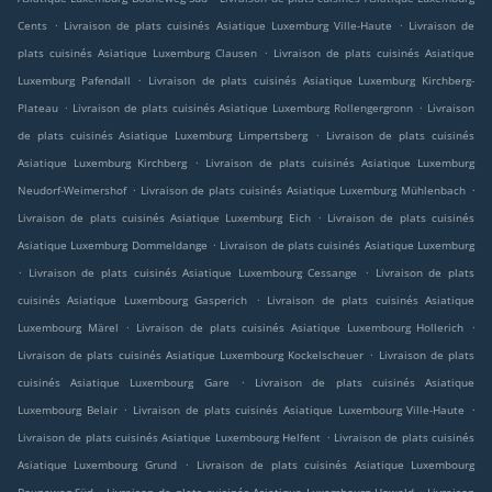
.
.
Cents
Livraison de plats cuisinés Asiatique Luxemburg Ville-Haute
Livraison de
.
plats cuisinés Asiatique Luxemburg Clausen
Livraison de plats cuisinés Asiatique
.
Luxemburg Pafendall
Livraison de plats cuisinés Asiatique Luxemburg Kirchberg-
.
.
Plateau
Livraison de plats cuisinés Asiatique Luxemburg Rollengergronn
Livraison
.
de plats cuisinés Asiatique Luxemburg Limpertsberg
Livraison de plats cuisinés
.
Asiatique Luxemburg Kirchberg
Livraison de plats cuisinés Asiatique Luxemburg
.
.
Neudorf-Weimershof
Livraison de plats cuisinés Asiatique Luxemburg Mühlenbach
.
Livraison de plats cuisinés Asiatique Luxemburg Eich
Livraison de plats cuisinés
.
Asiatique Luxemburg Dommeldange
Livraison de plats cuisinés Asiatique Luxemburg
.
.
Livraison de plats cuisinés Asiatique Luxembourg Cessange
Livraison de plats
.
cuisinés Asiatique Luxembourg Gasperich
Livraison de plats cuisinés Asiatique
.
.
Luxembourg Märel
Livraison de plats cuisinés Asiatique Luxembourg Hollerich
.
Livraison de plats cuisinés Asiatique Luxembourg Kockelscheuer
Livraison de plats
.
cuisinés Asiatique Luxembourg Gare
Livraison de plats cuisinés Asiatique
.
.
Luxembourg Belair
Livraison de plats cuisinés Asiatique Luxembourg Ville-Haute
.
Livraison de plats cuisinés Asiatique Luxembourg Helfent
Livraison de plats cuisinés
.
Asiatique Luxembourg Grund
Livraison de plats cuisinés Asiatique Luxembourg
.
.