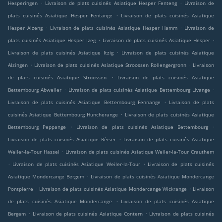
.
.
Hesperingen
Livraison de plats cuisinés Asiatique Hesper Fenteng
Livraison de
.
plats cuisinés Asiatique Hesper Fentange
Livraison de plats cuisinés Asiatique
.
.
Hesper Alzeng
Livraison de plats cuisinés Asiatique Hesper Hamm
Livraison de
.
.
plats cuisinés Asiatique Hesper Izeg
Livraison de plats cuisinés Asiatique Hesper
.
Livraison de plats cuisinés Asiatique Itzig
Livraison de plats cuisinés Asiatique
.
.
Alzingen
Livraison de plats cuisinés Asiatique Stroossen Rollengergronn
Livraison
.
de plats cuisinés Asiatique Stroossen
Livraison de plats cuisinés Asiatique
.
.
Bettembourg Abweiler
Livraison de plats cuisinés Asiatique Bettembourg Livange
.
Livraison de plats cuisinés Asiatique Bettembourg Fennange
Livraison de plats
.
cuisinés Asiatique Bettembourg Huncherange
Livraison de plats cuisinés Asiatique
.
.
Bettembourg Peppange
Livraison de plats cuisinés Asiatique Bettembourg
.
Livraison de plats cuisinés Asiatique Réiser
Livraison de plats cuisinés Asiatique
.
Weiler-la-Tour Hassel
Livraison de plats cuisinés Asiatique Weiler-la-Tour Crauthem
.
.
Livraison de plats cuisinés Asiatique Weiler-la-Tour
Livraison de plats cuisinés
.
Asiatique Mondercange Bergem
Livraison de plats cuisinés Asiatique Mondercange
.
.
Pontpierre
Livraison de plats cuisinés Asiatique Mondercange Wickrange
Livraison
.
de plats cuisinés Asiatique Mondercange
Livraison de plats cuisinés Asiatique
.
.
Bergem
Livraison de plats cuisinés Asiatique Contern
Livraison de plats cuisinés