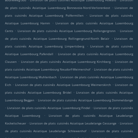
Bouneweg-Süd
Livraison de plats cuisinés Asiatique Luxembourg Howald
Livraison
.
de plats cuisinés Asiatique Luxembourg Bonnevoie-Nord-Verlorenkost
Livraison de
.
plats cuisinés Asiatique Luxembourg Polfermillen
Livraison de plats cuisinés
.
Asiatique Luxembourg Hamm
Livraison de plats cuisinés Asiatique Luxembourg
.
.
Cents
Livraison de plats cuisinés Asiatique Luxembourg Rollengergronn
Livraison
.
de plats cuisinés Asiatique Luxembourg Rollingergrund-North Belair
Livraison de
.
plats cuisinés Asiatique Luxembourg Limpertsberg
Livraison de plats cuisinés
.
Asiatique Luxembourg Pafendall
Livraison de plats cuisinés Asiatique Luxembourg
.
.
Clausen
Livraison de plats cuisinés Asiatique Luxembourg Kirchberg
Livraison de
.
plats cuisinés Asiatique Luxembourg Neudorf-Weimershof
Livraison de plats cuisinés
.
Asiatique Luxembourg Muhlenbach
Livraison de plats cuisinés Asiatique Luxembourg
.
.
Eich
Livraison de plats cuisinés Asiatique Luxembourg Weimerskirch
Livraison de
.
plats cuisinés Asiatique Luxembourg Bridel
Livraison de plats cuisinés Asiatique
.
Luxembourg Beggen
Livraison de plats cuisinés Asiatique Luxembourg Dommeldange
.
.
Livraison de plats cuisinés Asiatique Luxembourg Findel
Livraison de plats cuisinés
.
Asiatique Luxembourg
Livraison de plats cuisinés Asiatique Leudelange
.
.
Kockelscheuer
Livraison de plats cuisinés Asiatique Leudelange Cessange
Livraison
.
de plats cuisinés Asiatique Leudelange Schlewenhof
Livraison de plats cuisinés
.
.