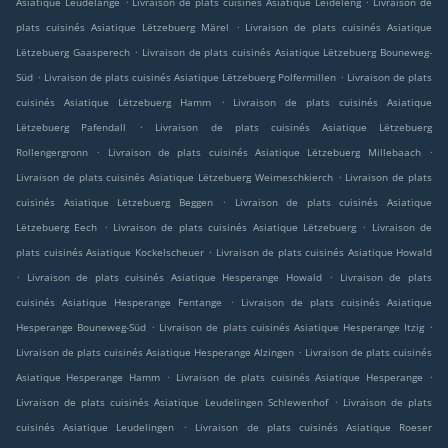
Asiatique Leudelange
Livraison de plats cuisinés Asiatique Leideleng
Livraison de
.
plats cuisinés Asiatique Lëtzebuerg Märel
Livraison de plats cuisinés Asiatique
.
Lëtzebuerg Gaasperech
Livraison de plats cuisinés Asiatique Lëtzebuerg Bouneweg-
.
.
Süd
Livraison de plats cuisinés Asiatique Lëtzebuerg Polfermillen
Livraison de plats
.
cuisinés Asiatique Lëtzebuerg Hamm
Livraison de plats cuisinés Asiatique
.
Lëtzebuerg Pafendall
Livraison de plats cuisinés Asiatique Lëtzebuerg
.
.
Rollengergronn
Livraison de plats cuisinés Asiatique Lëtzebuerg Millebaach
.
Livraison de plats cuisinés Asiatique Lëtzebuerg Weimeschkierch
Livraison de plats
.
cuisinés Asiatique Lëtzebuerg Beggen
Livraison de plats cuisinés Asiatique
.
.
Lëtzebuerg Eech
Livraison de plats cuisinés Asiatique Lëtzebuerg
Livraison de
.
plats cuisinés Asiatique Kockelscheuer
Livraison de plats cuisinés Asiatique Howald
.
.
Livraison de plats cuisinés Asiatique Hesperange Howald
Livraison de plats
.
cuisinés Asiatique Hesperange Fentange
Livraison de plats cuisinés Asiatique
.
.
Hesperange Bouneweg-Süd
Livraison de plats cuisinés Asiatique Hesperange Itzig
.
Livraison de plats cuisinés Asiatique Hesperange Alzingen
Livraison de plats cuisinés
.
.
Asiatique Hesperange Hamm
Livraison de plats cuisinés Asiatique Hesperange
.
Livraison de plats cuisinés Asiatique Leudelingen Schlewenhof
Livraison de plats
.
cuisinés Asiatique Leudelingen
Livraison de plats cuisinés Asiatique Roeser