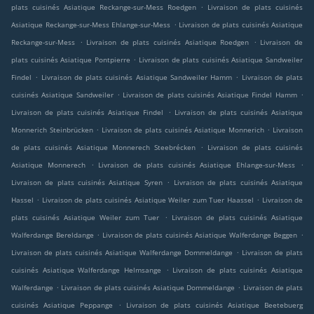
.
plats cuisinés Asiatique Reckange-sur-Mess Roedgen
Livraison de plats cuisinés
.
Asiatique Reckange-sur-Mess Ehlange-sur-Mess
Livraison de plats cuisinés Asiatique
.
.
Reckange-sur-Mess
Livraison de plats cuisinés Asiatique Roedgen
Livraison de
.
plats cuisinés Asiatique Pontpierre
Livraison de plats cuisinés Asiatique Sandweiler
.
.
Findel
Livraison de plats cuisinés Asiatique Sandweiler Hamm
Livraison de plats
.
.
cuisinés Asiatique Sandweiler
Livraison de plats cuisinés Asiatique Findel Hamm
.
Livraison de plats cuisinés Asiatique Findel
Livraison de plats cuisinés Asiatique
.
.
Monnerich Steinbrücken
Livraison de plats cuisinés Asiatique Monnerich
Livraison
.
de plats cuisinés Asiatique Monnerech Steebrécken
Livraison de plats cuisinés
.
.
Asiatique Monnerech
Livraison de plats cuisinés Asiatique Ehlange-sur-Mess
.
Livraison de plats cuisinés Asiatique Syren
Livraison de plats cuisinés Asiatique
.
.
Hassel
Livraison de plats cuisinés Asiatique Weiler zum Tuer Haassel
Livraison de
.
plats cuisinés Asiatique Weiler zum Tuer
Livraison de plats cuisinés Asiatique
.
.
Walferdange Bereldange
Livraison de plats cuisinés Asiatique Walferdange Beggen
.
Livraison de plats cuisinés Asiatique Walferdange Dommeldange
Livraison de plats
.
cuisinés Asiatique Walferdange Helmsange
Livraison de plats cuisinés Asiatique
.
.
Walferdange
Livraison de plats cuisinés Asiatique Dommeldange
Livraison de plats
.
cuisinés Asiatique Peppange
Livraison de plats cuisinés Asiatique Beetebuerg