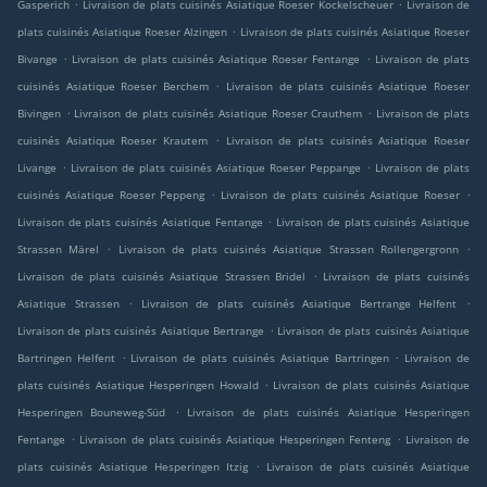
.
.
Gasperich
Livraison de plats cuisinés Asiatique Roeser Kockelscheuer
Livraison de
.
plats cuisinés Asiatique Roeser Alzingen
Livraison de plats cuisinés Asiatique Roeser
.
.
Bivange
Livraison de plats cuisinés Asiatique Roeser Fentange
Livraison de plats
.
cuisinés Asiatique Roeser Berchem
Livraison de plats cuisinés Asiatique Roeser
.
.
Bivingen
Livraison de plats cuisinés Asiatique Roeser Crauthem
Livraison de plats
.
cuisinés Asiatique Roeser Krautem
Livraison de plats cuisinés Asiatique Roeser
.
.
Livange
Livraison de plats cuisinés Asiatique Roeser Peppange
Livraison de plats
.
.
cuisinés Asiatique Roeser Peppeng
Livraison de plats cuisinés Asiatique Roeser
.
Livraison de plats cuisinés Asiatique Fentange
Livraison de plats cuisinés Asiatique
.
.
Strassen Märel
Livraison de plats cuisinés Asiatique Strassen Rollengergronn
.
Livraison de plats cuisinés Asiatique Strassen Bridel
Livraison de plats cuisinés
.
.
Asiatique Strassen
Livraison de plats cuisinés Asiatique Bertrange Helfent
.
Livraison de plats cuisinés Asiatique Bertrange
Livraison de plats cuisinés Asiatique
.
.
Bartringen Helfent
Livraison de plats cuisinés Asiatique Bartringen
Livraison de
.
plats cuisinés Asiatique Hesperingen Howald
Livraison de plats cuisinés Asiatique
.
Hesperingen Bouneweg-Süd
Livraison de plats cuisinés Asiatique Hesperingen
.
.
Fentange
Livraison de plats cuisinés Asiatique Hesperingen Fenteng
Livraison de
.
plats cuisinés Asiatique Hesperingen Itzig
Livraison de plats cuisinés Asiatique