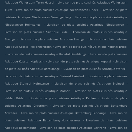
.
Asiatique Weiler zum Turm Hassel
Livraison de plats cuisinés Asiatique Weiler zum
.
.
Turm
Livraison de plats cuisinés Asiatique Niederanven Findel
Livraison de plats
.
cuisinés Asiatique Niederanven Senningerberg
Livraison de plats cuisinés Asiatique
.
.
Niederanven Helmsange
Livraison de plats cuisinés Asiatique Niederanven
.
Livraison de plats cuisinés Asiatique Bridel
Livraison de plats cuisinés Asiatique
.
.
Bivange
Livraison de plats cuisinés Asiatique Livange
Livraison de plats cuisinés
.
Asiatique Kopstal Rollengergronn
Livraison de plats cuisinés Asiatique Kopstal Bridel
.
.
Livraison de plats cuisinés Asiatique Kopstal Bereldange
Livraison de plats cuisinés
.
.
Asiatique Kopstal Koplescht
Livraison de plats cuisinés Asiatique Kopstal
Livraison
.
.
de plats cuisinés Asiatique Bereldange
Livraison de plats cuisinés Asiatique Walfer
.
Livraison de plats cuisinés Asiatique Steinsel Heisdorf
Livraison de plats cuisinés
.
.
Asiatique Steinsel Helmsange
Livraison de plats cuisinés Asiatique Steinsel
.
Livraison de plats cuisinés Asiatique Mamer
Livraison de plats cuisinés Asiatique
.
.
Kehlen Bridel
Livraison de plats cuisinés Asiatique Kehlen
Livraison de plats
.
cuisinés Asiatique Crauthem
Livraison de plats cuisinés Asiatique Bettemburg
.
.
Abweiler
Livraison de plats cuisinés Asiatique Bettemburg Fennange
Livraison de
.
plats cuisinés Asiatique Bettemburg Huncherange
Livraison de plats cuisinés
.
.
Asiatique Bettemburg
Livraison de plats cuisinés Asiatique Bartreng
Livraison de