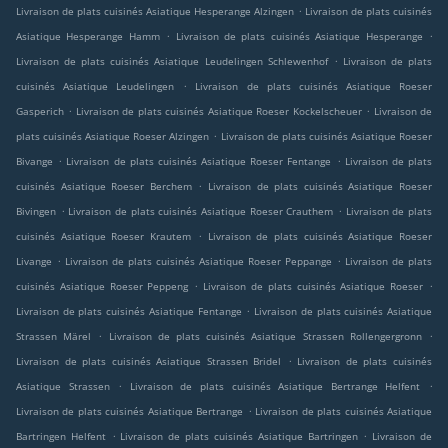
.
Livraison de plats cuisinés Asiatique Hesperange Alzingen
Livraison de plats cuisinés
.
.
Asiatique Hesperange Hamm
Livraison de plats cuisinés Asiatique Hesperange
.
Livraison de plats cuisinés Asiatique Leudelingen Schlewenhof
Livraison de plats
.
cuisinés Asiatique Leudelingen
Livraison de plats cuisinés Asiatique Roeser
.
.
Gasperich
Livraison de plats cuisinés Asiatique Roeser Kockelscheuer
Livraison de
.
plats cuisinés Asiatique Roeser Alzingen
Livraison de plats cuisinés Asiatique Roeser
.
.
Bivange
Livraison de plats cuisinés Asiatique Roeser Fentange
Livraison de plats
.
cuisinés Asiatique Roeser Berchem
Livraison de plats cuisinés Asiatique Roeser
.
.
Bivingen
Livraison de plats cuisinés Asiatique Roeser Crauthem
Livraison de plats
.
cuisinés Asiatique Roeser Krautem
Livraison de plats cuisinés Asiatique Roeser
.
.
Livange
Livraison de plats cuisinés Asiatique Roeser Peppange
Livraison de plats
.
.
cuisinés Asiatique Roeser Peppeng
Livraison de plats cuisinés Asiatique Roeser
.
Livraison de plats cuisinés Asiatique Fentange
Livraison de plats cuisinés Asiatique
.
.
Strassen Märel
Livraison de plats cuisinés Asiatique Strassen Rollengergronn
.
Livraison de plats cuisinés Asiatique Strassen Bridel
Livraison de plats cuisinés
.
.
Asiatique Strassen
Livraison de plats cuisinés Asiatique Bertrange Helfent
.
Livraison de plats cuisinés Asiatique Bertrange
Livraison de plats cuisinés Asiatique
.
.
Bartringen Helfent
Livraison de plats cuisinés Asiatique Bartringen
Livraison de