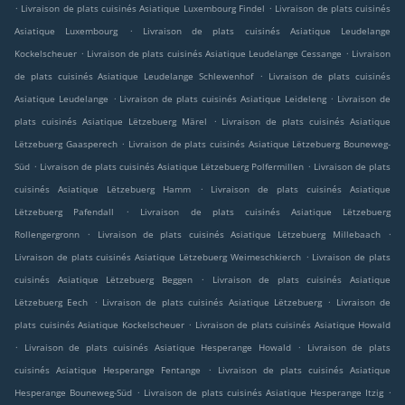
.
.
Livraison de plats cuisinés Asiatique Luxembourg Findel
Livraison de plats cuisinés
.
Asiatique Luxembourg
Livraison de plats cuisinés Asiatique Leudelange
.
.
Kockelscheuer
Livraison de plats cuisinés Asiatique Leudelange Cessange
Livraison
.
de plats cuisinés Asiatique Leudelange Schlewenhof
Livraison de plats cuisinés
.
.
Asiatique Leudelange
Livraison de plats cuisinés Asiatique Leideleng
Livraison de
.
plats cuisinés Asiatique Lëtzebuerg Märel
Livraison de plats cuisinés Asiatique
.
Lëtzebuerg Gaasperech
Livraison de plats cuisinés Asiatique Lëtzebuerg Bouneweg-
.
.
Süd
Livraison de plats cuisinés Asiatique Lëtzebuerg Polfermillen
Livraison de plats
.
cuisinés Asiatique Lëtzebuerg Hamm
Livraison de plats cuisinés Asiatique
.
Lëtzebuerg Pafendall
Livraison de plats cuisinés Asiatique Lëtzebuerg
.
.
Rollengergronn
Livraison de plats cuisinés Asiatique Lëtzebuerg Millebaach
.
Livraison de plats cuisinés Asiatique Lëtzebuerg Weimeschkierch
Livraison de plats
.
cuisinés Asiatique Lëtzebuerg Beggen
Livraison de plats cuisinés Asiatique
.
.
Lëtzebuerg Eech
Livraison de plats cuisinés Asiatique Lëtzebuerg
Livraison de
.
plats cuisinés Asiatique Kockelscheuer
Livraison de plats cuisinés Asiatique Howald
.
.
Livraison de plats cuisinés Asiatique Hesperange Howald
Livraison de plats
.
cuisinés Asiatique Hesperange Fentange
Livraison de plats cuisinés Asiatique
.
.
Hesperange Bouneweg-Süd
Livraison de plats cuisinés Asiatique Hesperange Itzig