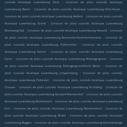
.
cuisinés Asiatique Luxembourg Gare
Livraison de plats cuisinés Asiatique
.
.
Luxembourg Belair
Livraison de plats cuisinés Asiatique Luxembourg Ville-Haute
.
Livraison de plats cuisinés Asiatique Luxembourg Helfent
Livraison de plats cuisinés
.
Asiatique Luxembourg Grund
Livraison de plats cuisinés Asiatique Luxembourg
.
.
Bouneweg-Süd
Livraison de plats cuisinés Asiatique Luxembourg Howald
Livraison
.
de plats cuisinés Asiatique Luxembourg Bonnevoie-Nord-Verlorenkost
Livraison de
.
plats cuisinés Asiatique Luxembourg Polfermillen
Livraison de plats cuisinés
.
Asiatique Luxembourg Hamm
Livraison de plats cuisinés Asiatique Luxembourg
.
.
Cents
Livraison de plats cuisinés Asiatique Luxembourg Rollengergronn
Livraison
.
de plats cuisinés Asiatique Luxembourg Rollingergrund-North Belair
Livraison de
.
plats cuisinés Asiatique Luxembourg Limpertsberg
Livraison de plats cuisinés
.
Asiatique Luxembourg Pafendall
Livraison de plats cuisinés Asiatique Luxembourg
.
.
Clausen
Livraison de plats cuisinés Asiatique Luxembourg Kirchberg
Livraison de
.
plats cuisinés Asiatique Luxembourg Neudorf-Weimershof
Livraison de plats cuisinés
.
Asiatique Luxembourg Muhlenbach
Livraison de plats cuisinés Asiatique Luxembourg
.
.
Eich
Livraison de plats cuisinés Asiatique Luxembourg Weimerskirch
Livraison de
.
plats cuisinés Asiatique Luxembourg Bridel
Livraison de plats cuisinés Asiatique
.
Luxembourg Beggen
Livraison de plats cuisinés Asiatique Luxembourg Dommeldange