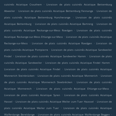
.
cuisinés Asiatique Crauthem
Livraison de plats cuisinés Asiatique Bettemburg
.
.
Abweiler
Livraison de plats cuisinés Asiatique Bettemburg Fennange
Livraison de
.
plats cuisinés Asiatique Bettemburg Huncherange
Livraison de plats cuisinés
.
.
Asiatique Bettemburg
Livraison de plats cuisinés Asiatique Bartreng
Livraison de
.
plats cuisinés Asiatique Reckange-sur-Mess Roedgen
Livraison de plats cuisinés
.
Asiatique Reckange-sur-Mess Ehlange-sur-Mess
Livraison de plats cuisinés Asiatique
.
.
Reckange-sur-Mess
Livraison de plats cuisinés Asiatique Roedgen
Livraison de
.
plats cuisinés Asiatique Pontpierre
Livraison de plats cuisinés Asiatique Sandweiler
.
.
Findel
Livraison de plats cuisinés Asiatique Sandweiler Hamm
Livraison de plats
.
.
cuisinés Asiatique Sandweiler
Livraison de plats cuisinés Asiatique Findel Hamm
.
Livraison de plats cuisinés Asiatique Findel
Livraison de plats cuisinés Asiatique
.
.
Monnerich Steinbrücken
Livraison de plats cuisinés Asiatique Monnerich
Livraison
.
de plats cuisinés Asiatique Monnerech Steebrécken
Livraison de plats cuisinés
.
.
Asiatique Monnerech
Livraison de plats cuisinés Asiatique Ehlange-sur-Mess
.
Livraison de plats cuisinés Asiatique Syren
Livraison de plats cuisinés Asiatique
.
.
Hassel
Livraison de plats cuisinés Asiatique Weiler zum Tuer Haassel
Livraison de
.
plats cuisinés Asiatique Weiler zum Tuer
Livraison de plats cuisinés Asiatique
.
.
Walferdange Bereldange
Livraison de plats cuisinés Asiatique Walferdange Beggen