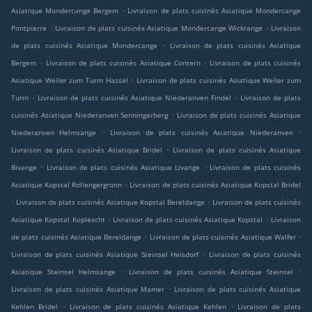
.
Asiatique Mondercange Bergem
Livraison de plats cuisinés Asiatique Mondercange
.
.
Pontpierre
Livraison de plats cuisinés Asiatique Mondercange Wickrange
Livraison
.
de plats cuisinés Asiatique Mondercange
Livraison de plats cuisinés Asiatique
.
.
Bergem
Livraison de plats cuisinés Asiatique Contern
Livraison de plats cuisinés
.
Asiatique Weiler zum Turm Hassel
Livraison de plats cuisinés Asiatique Weiler zum
.
.
Turm
Livraison de plats cuisinés Asiatique Niederanven Findel
Livraison de plats
.
cuisinés Asiatique Niederanven Senningerberg
Livraison de plats cuisinés Asiatique
.
.
Niederanven Helmsange
Livraison de plats cuisinés Asiatique Niederanven
.
Livraison de plats cuisinés Asiatique Bridel
Livraison de plats cuisinés Asiatique
.
.
Bivange
Livraison de plats cuisinés Asiatique Livange
Livraison de plats cuisinés
.
Asiatique Kopstal Rollengergronn
Livraison de plats cuisinés Asiatique Kopstal Bridel
.
.
Livraison de plats cuisinés Asiatique Kopstal Bereldange
Livraison de plats cuisinés
.
.
Asiatique Kopstal Koplescht
Livraison de plats cuisinés Asiatique Kopstal
Livraison
.
.
de plats cuisinés Asiatique Bereldange
Livraison de plats cuisinés Asiatique Walfer
.
Livraison de plats cuisinés Asiatique Steinsel Heisdorf
Livraison de plats cuisinés
.
.
Asiatique Steinsel Helmsange
Livraison de plats cuisinés Asiatique Steinsel
.
Livraison de plats cuisinés Asiatique Mamer
Livraison de plats cuisinés Asiatique
.
.
Kehlen Bridel
Livraison de plats cuisinés Asiatique Kehlen
Livraison de plats