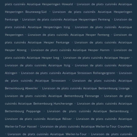
.
plats cuisinés Asiatique Hesperingen Howald
Livraison de plats cuisinés Asiatique
.
Hesperingen Bouneweg-Süd
Livraison de plats cuisinés Asiatique Hesperingen
.
.
Fentange
Livraison de plats cuisinés Asiatique Hesperingen Fenteng
Livraison de
.
plats cuisinés Asiatique Hesperingen Itzig
Livraison de plats cuisinés Asiatique
.
.
Hesperingen
Livraison de plats cuisinés Asiatique Hesper Fenteng
Livraison de
.
plats cuisinés Asiatique Hesper Fentange
Livraison de plats cuisinés Asiatique
.
.
Hesper Alzeng
Livraison de plats cuisinés Asiatique Hesper Hamm
Livraison de
.
.
plats cuisinés Asiatique Hesper Izeg
Livraison de plats cuisinés Asiatique Hesper
.
Livraison de plats cuisinés Asiatique Itzig
Livraison de plats cuisinés Asiatique
.
.
Alzingen
Livraison de plats cuisinés Asiatique Stroossen Rollengergronn
Livraison
.
de plats cuisinés Asiatique Stroossen
Livraison de plats cuisinés Asiatique
.
.
Bettembourg Abweiler
Livraison de plats cuisinés Asiatique Bettembourg Livange
.
Livraison de plats cuisinés Asiatique Bettembourg Fennange
Livraison de plats
.
cuisinés Asiatique Bettembourg Huncherange
Livraison de plats cuisinés Asiatique
.
.
Bettembourg Peppange
Livraison de plats cuisinés Asiatique Bettembourg
.
Livraison de plats cuisinés Asiatique Réiser
Livraison de plats cuisinés Asiatique
.
Weiler-la-Tour Hassel
Livraison de plats cuisinés Asiatique Weiler-la-Tour Crauthem
.
.
Livraison de plats cuisinés Asiatique Weiler-la-Tour
Livraison de plats cuisinés