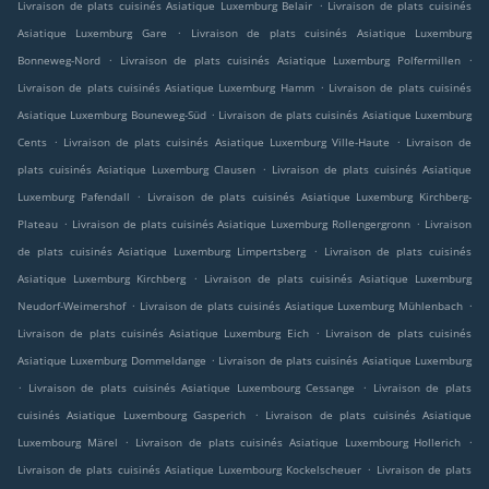
.
Livraison de plats cuisinés Asiatique Luxemburg Belair
Livraison de plats cuisinés
.
Asiatique Luxemburg Gare
Livraison de plats cuisinés Asiatique Luxemburg
.
.
Bonneweg-Nord
Livraison de plats cuisinés Asiatique Luxemburg Polfermillen
.
Livraison de plats cuisinés Asiatique Luxemburg Hamm
Livraison de plats cuisinés
.
Asiatique Luxemburg Bouneweg-Süd
Livraison de plats cuisinés Asiatique Luxemburg
.
.
Cents
Livraison de plats cuisinés Asiatique Luxemburg Ville-Haute
Livraison de
.
plats cuisinés Asiatique Luxemburg Clausen
Livraison de plats cuisinés Asiatique
.
Luxemburg Pafendall
Livraison de plats cuisinés Asiatique Luxemburg Kirchberg-
.
.
Plateau
Livraison de plats cuisinés Asiatique Luxemburg Rollengergronn
Livraison
.
de plats cuisinés Asiatique Luxemburg Limpertsberg
Livraison de plats cuisinés
.
Asiatique Luxemburg Kirchberg
Livraison de plats cuisinés Asiatique Luxemburg
.
.
Neudorf-Weimershof
Livraison de plats cuisinés Asiatique Luxemburg Mühlenbach
.
Livraison de plats cuisinés Asiatique Luxemburg Eich
Livraison de plats cuisinés
.
Asiatique Luxemburg Dommeldange
Livraison de plats cuisinés Asiatique Luxemburg
.
.
Livraison de plats cuisinés Asiatique Luxembourg Cessange
Livraison de plats
.
cuisinés Asiatique Luxembourg Gasperich
Livraison de plats cuisinés Asiatique
.
.
Luxembourg Märel
Livraison de plats cuisinés Asiatique Luxembourg Hollerich
.
Livraison de plats cuisinés Asiatique Luxembourg Kockelscheuer
Livraison de plats