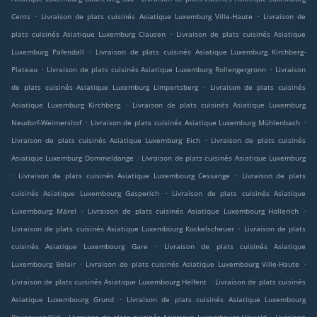
.
.
Cents
Livraison de plats cuisinés Asiatique Luxemburg Ville-Haute
Livraison de
.
plats cuisinés Asiatique Luxemburg Clausen
Livraison de plats cuisinés Asiatique
.
Luxemburg Pafendall
Livraison de plats cuisinés Asiatique Luxemburg Kirchberg-
.
.
Plateau
Livraison de plats cuisinés Asiatique Luxemburg Rollengergronn
Livraison
.
de plats cuisinés Asiatique Luxemburg Limpertsberg
Livraison de plats cuisinés
.
Asiatique Luxemburg Kirchberg
Livraison de plats cuisinés Asiatique Luxemburg
.
.
Neudorf-Weimershof
Livraison de plats cuisinés Asiatique Luxemburg Mühlenbach
.
Livraison de plats cuisinés Asiatique Luxemburg Eich
Livraison de plats cuisinés
.
Asiatique Luxemburg Dommeldange
Livraison de plats cuisinés Asiatique Luxemburg
.
.
Livraison de plats cuisinés Asiatique Luxembourg Cessange
Livraison de plats
.
cuisinés Asiatique Luxembourg Gasperich
Livraison de plats cuisinés Asiatique
.
.
Luxembourg Märel
Livraison de plats cuisinés Asiatique Luxembourg Hollerich
.
Livraison de plats cuisinés Asiatique Luxembourg Kockelscheuer
Livraison de plats
.
cuisinés Asiatique Luxembourg Gare
Livraison de plats cuisinés Asiatique
.
.
Luxembourg Belair
Livraison de plats cuisinés Asiatique Luxembourg Ville-Haute
.
Livraison de plats cuisinés Asiatique Luxembourg Helfent
Livraison de plats cuisinés
.
Asiatique Luxembourg Grund
Livraison de plats cuisinés Asiatique Luxembourg
.
.