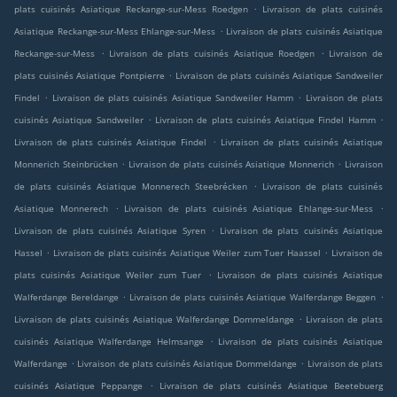
.
plats cuisinés Asiatique Reckange-sur-Mess Roedgen
Livraison de plats cuisinés
.
Asiatique Reckange-sur-Mess Ehlange-sur-Mess
Livraison de plats cuisinés Asiatique
.
.
Reckange-sur-Mess
Livraison de plats cuisinés Asiatique Roedgen
Livraison de
.
plats cuisinés Asiatique Pontpierre
Livraison de plats cuisinés Asiatique Sandweiler
.
.
Findel
Livraison de plats cuisinés Asiatique Sandweiler Hamm
Livraison de plats
.
.
cuisinés Asiatique Sandweiler
Livraison de plats cuisinés Asiatique Findel Hamm
.
Livraison de plats cuisinés Asiatique Findel
Livraison de plats cuisinés Asiatique
.
.
Monnerich Steinbrücken
Livraison de plats cuisinés Asiatique Monnerich
Livraison
.
de plats cuisinés Asiatique Monnerech Steebrécken
Livraison de plats cuisinés
.
.
Asiatique Monnerech
Livraison de plats cuisinés Asiatique Ehlange-sur-Mess
.
Livraison de plats cuisinés Asiatique Syren
Livraison de plats cuisinés Asiatique
.
.
Hassel
Livraison de plats cuisinés Asiatique Weiler zum Tuer Haassel
Livraison de
.
plats cuisinés Asiatique Weiler zum Tuer
Livraison de plats cuisinés Asiatique
.
.
Walferdange Bereldange
Livraison de plats cuisinés Asiatique Walferdange Beggen
.
Livraison de plats cuisinés Asiatique Walferdange Dommeldange
Livraison de plats
.
cuisinés Asiatique Walferdange Helmsange
Livraison de plats cuisinés Asiatique
.
.
Walferdange
Livraison de plats cuisinés Asiatique Dommeldange
Livraison de plats
.
cuisinés Asiatique Peppange
Livraison de plats cuisinés Asiatique Beetebuerg