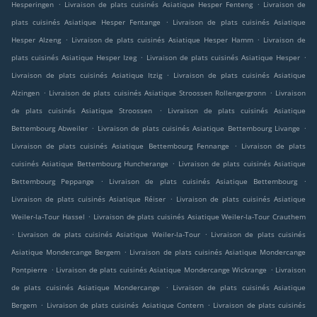
.
.
Hesperingen
Livraison de plats cuisinés Asiatique Hesper Fenteng
Livraison de
.
plats cuisinés Asiatique Hesper Fentange
Livraison de plats cuisinés Asiatique
.
.
Hesper Alzeng
Livraison de plats cuisinés Asiatique Hesper Hamm
Livraison de
.
.
plats cuisinés Asiatique Hesper Izeg
Livraison de plats cuisinés Asiatique Hesper
.
Livraison de plats cuisinés Asiatique Itzig
Livraison de plats cuisinés Asiatique
.
.
Alzingen
Livraison de plats cuisinés Asiatique Stroossen Rollengergronn
Livraison
.
de plats cuisinés Asiatique Stroossen
Livraison de plats cuisinés Asiatique
.
.
Bettembourg Abweiler
Livraison de plats cuisinés Asiatique Bettembourg Livange
.
Livraison de plats cuisinés Asiatique Bettembourg Fennange
Livraison de plats
.
cuisinés Asiatique Bettembourg Huncherange
Livraison de plats cuisinés Asiatique
.
.
Bettembourg Peppange
Livraison de plats cuisinés Asiatique Bettembourg
.
Livraison de plats cuisinés Asiatique Réiser
Livraison de plats cuisinés Asiatique
.
Weiler-la-Tour Hassel
Livraison de plats cuisinés Asiatique Weiler-la-Tour Crauthem
.
.
Livraison de plats cuisinés Asiatique Weiler-la-Tour
Livraison de plats cuisinés
.
Asiatique Mondercange Bergem
Livraison de plats cuisinés Asiatique Mondercange
.
.
Pontpierre
Livraison de plats cuisinés Asiatique Mondercange Wickrange
Livraison
.
de plats cuisinés Asiatique Mondercange
Livraison de plats cuisinés Asiatique
.
.
Bergem
Livraison de plats cuisinés Asiatique Contern
Livraison de plats cuisinés