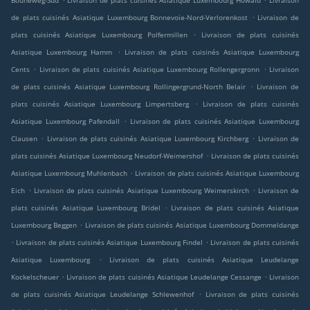
Bouneweg-Süd
Livraison de plats cuisinés Asiatique Luxembourg Howald
Livraison
.
de plats cuisinés Asiatique Luxembourg Bonnevoie-Nord-Verlorenkost
Livraison de
.
plats cuisinés Asiatique Luxembourg Polfermillen
Livraison de plats cuisinés
.
Asiatique Luxembourg Hamm
Livraison de plats cuisinés Asiatique Luxembourg
.
.
Cents
Livraison de plats cuisinés Asiatique Luxembourg Rollengergronn
Livraison
.
de plats cuisinés Asiatique Luxembourg Rollingergrund-North Belair
Livraison de
.
plats cuisinés Asiatique Luxembourg Limpertsberg
Livraison de plats cuisinés
.
Asiatique Luxembourg Pafendall
Livraison de plats cuisinés Asiatique Luxembourg
.
.
Clausen
Livraison de plats cuisinés Asiatique Luxembourg Kirchberg
Livraison de
.
plats cuisinés Asiatique Luxembourg Neudorf-Weimershof
Livraison de plats cuisinés
.
Asiatique Luxembourg Muhlenbach
Livraison de plats cuisinés Asiatique Luxembourg
.
.
Eich
Livraison de plats cuisinés Asiatique Luxembourg Weimerskirch
Livraison de
.
plats cuisinés Asiatique Luxembourg Bridel
Livraison de plats cuisinés Asiatique
.
Luxembourg Beggen
Livraison de plats cuisinés Asiatique Luxembourg Dommeldange
.
.
Livraison de plats cuisinés Asiatique Luxembourg Findel
Livraison de plats cuisinés
.
Asiatique Luxembourg
Livraison de plats cuisinés Asiatique Leudelange
.
.
Kockelscheuer
Livraison de plats cuisinés Asiatique Leudelange Cessange
Livraison
.
de plats cuisinés Asiatique Leudelange Schlewenhof
Livraison de plats cuisinés
.
.