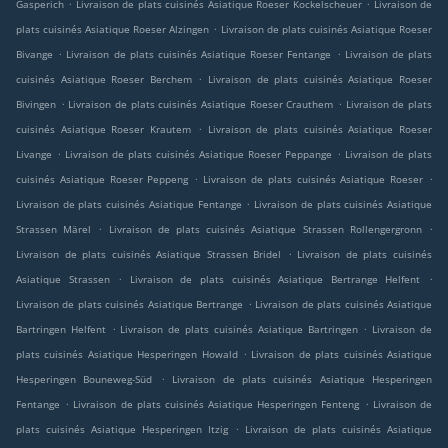
.
.
Gasperich
Livraison de plats cuisinés Asiatique Roeser Kockelscheuer
Livraison de
.
plats cuisinés Asiatique Roeser Alzingen
Livraison de plats cuisinés Asiatique Roeser
.
.
Bivange
Livraison de plats cuisinés Asiatique Roeser Fentange
Livraison de plats
.
cuisinés Asiatique Roeser Berchem
Livraison de plats cuisinés Asiatique Roeser
.
.
Bivingen
Livraison de plats cuisinés Asiatique Roeser Crauthem
Livraison de plats
.
cuisinés Asiatique Roeser Krautem
Livraison de plats cuisinés Asiatique Roeser
.
.
Livange
Livraison de plats cuisinés Asiatique Roeser Peppange
Livraison de plats
.
.
cuisinés Asiatique Roeser Peppeng
Livraison de plats cuisinés Asiatique Roeser
.
Livraison de plats cuisinés Asiatique Fentange
Livraison de plats cuisinés Asiatique
.
.
Strassen Märel
Livraison de plats cuisinés Asiatique Strassen Rollengergronn
.
Livraison de plats cuisinés Asiatique Strassen Bridel
Livraison de plats cuisinés
.
.
Asiatique Strassen
Livraison de plats cuisinés Asiatique Bertrange Helfent
.
Livraison de plats cuisinés Asiatique Bertrange
Livraison de plats cuisinés Asiatique
.
.
Bartringen Helfent
Livraison de plats cuisinés Asiatique Bartringen
Livraison de
.
plats cuisinés Asiatique Hesperingen Howald
Livraison de plats cuisinés Asiatique
.
Hesperingen Bouneweg-Süd
Livraison de plats cuisinés Asiatique Hesperingen
.
.
Fentange
Livraison de plats cuisinés Asiatique Hesperingen Fenteng
Livraison de
.
plats cuisinés Asiatique Hesperingen Itzig
Livraison de plats cuisinés Asiatique