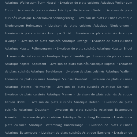
.
Asiatique Weiler zum Turm Hassel
Livraison de plats cuisinés Asiatique Weiler zum
.
.
Turm
Livraison de plats cuisinés Asiatique Niederanven Findel
Livraison de plats
.
cuisinés Asiatique Niederanven Senningerberg
Livraison de plats cuisinés Asiatique
.
.
Niederanven Helmsange
Livraison de plats cuisinés Asiatique Niederanven
.
Livraison de plats cuisinés Asiatique Bridel
Livraison de plats cuisinés Asiatique
.
.
Bivange
Livraison de plats cuisinés Asiatique Livange
Livraison de plats cuisinés
.
Asiatique Kopstal Rollengergronn
Livraison de plats cuisinés Asiatique Kopstal Bridel
.
.
Livraison de plats cuisinés Asiatique Kopstal Bereldange
Livraison de plats cuisinés
.
.
Asiatique Kopstal Koplescht
Livraison de plats cuisinés Asiatique Kopstal
Livraison
.
.
de plats cuisinés Asiatique Bereldange
Livraison de plats cuisinés Asiatique Walfer
.
Livraison de plats cuisinés Asiatique Steinsel Heisdorf
Livraison de plats cuisinés
.
.
Asiatique Steinsel Helmsange
Livraison de plats cuisinés Asiatique Steinsel
.
Livraison de plats cuisinés Asiatique Mamer
Livraison de plats cuisinés Asiatique
.
.
Kehlen Bridel
Livraison de plats cuisinés Asiatique Kehlen
Livraison de plats
.
cuisinés Asiatique Crauthem
Livraison de plats cuisinés Asiatique Bettemburg
.
.
Abweiler
Livraison de plats cuisinés Asiatique Bettemburg Fennange
Livraison de
.
plats cuisinés Asiatique Bettemburg Huncherange
Livraison de plats cuisinés
.
.
Asiatique Bettemburg
Livraison de plats cuisinés Asiatique Bartreng
Livraison de