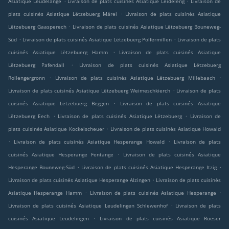
Asiatique Leudelange
Livraison de plats cuisinés Asiatique Leideleng
Livraison de
.
plats cuisinés Asiatique Lëtzebuerg Märel
Livraison de plats cuisinés Asiatique
.
Lëtzebuerg Gaasperech
Livraison de plats cuisinés Asiatique Lëtzebuerg Bouneweg-
.
.
Süd
Livraison de plats cuisinés Asiatique Lëtzebuerg Polfermillen
Livraison de plats
.
cuisinés Asiatique Lëtzebuerg Hamm
Livraison de plats cuisinés Asiatique
.
Lëtzebuerg Pafendall
Livraison de plats cuisinés Asiatique Lëtzebuerg
.
.
Rollengergronn
Livraison de plats cuisinés Asiatique Lëtzebuerg Millebaach
.
Livraison de plats cuisinés Asiatique Lëtzebuerg Weimeschkierch
Livraison de plats
.
cuisinés Asiatique Lëtzebuerg Beggen
Livraison de plats cuisinés Asiatique
.
.
Lëtzebuerg Eech
Livraison de plats cuisinés Asiatique Lëtzebuerg
Livraison de
.
plats cuisinés Asiatique Kockelscheuer
Livraison de plats cuisinés Asiatique Howald
.
.
Livraison de plats cuisinés Asiatique Hesperange Howald
Livraison de plats
.
cuisinés Asiatique Hesperange Fentange
Livraison de plats cuisinés Asiatique
.
.
Hesperange Bouneweg-Süd
Livraison de plats cuisinés Asiatique Hesperange Itzig
.
Livraison de plats cuisinés Asiatique Hesperange Alzingen
Livraison de plats cuisinés
.
.
Asiatique Hesperange Hamm
Livraison de plats cuisinés Asiatique Hesperange
.
Livraison de plats cuisinés Asiatique Leudelingen Schlewenhof
Livraison de plats
.
cuisinés Asiatique Leudelingen
Livraison de plats cuisinés Asiatique Roeser