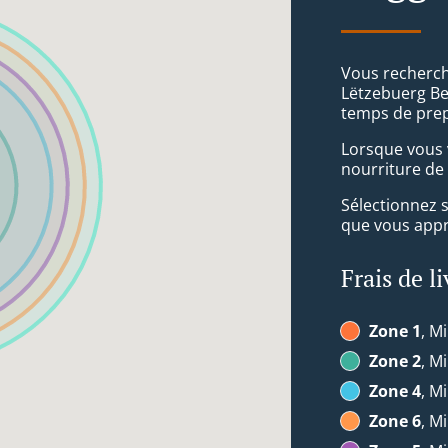
Vous recherch
Lëtzebuerg Be
temps de prep
Lorsque vous v
nourriture de 
Sélectionnez 
que vous appré
Frais de l
Zone 1
, Mi
Zone 2
, Mi
Zone 4
, Mi
Zone 6
, Mi