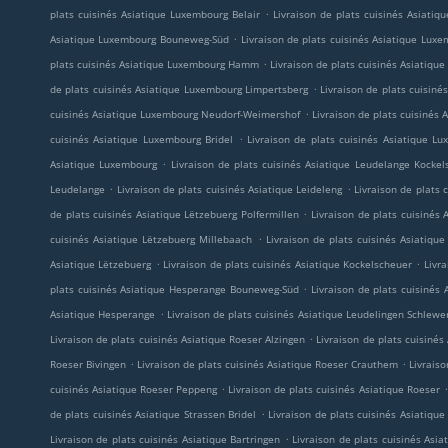
.
plats cuisinés Asiatique Luxembourg Belair
Livraison de plats cuisinés Asiatiq
.
Asiatique Luxembourg Bouneweg-Süd
Livraison de plats cuisinés Asiatique Lux
.
plats cuisinés Asiatique Luxembourg Hamm
Livraison de plats cuisinés Asiatiqu
.
de plats cuisinés Asiatique Luxembourg Limpertsberg
Livraison de plats cuisin
.
cuisinés Asiatique Luxembourg Neudorf-Weimershof
Livraison de plats cuisiné
.
cuisinés Asiatique Luxembourg Bridel
Livraison de plats cuisinés Asiatique L
.
Asiatique Luxembourg
Livraison de plats cuisinés Asiatique Leudelange Kockel
.
.
Leudelange
Livraison de plats cuisinés Asiatique Leideleng
Livraison de plats 
.
de plats cuisinés Asiatique Lëtzebuerg Polfermillen
Livraison de plats cuisinés
.
cuisinés Asiatique Lëtzebuerg Millebaach
Livraison de plats cuisinés Asiatiq
.
.
Asiatique Lëtzebuerg
Livraison de plats cuisinés Asiatique Kockelscheuer
Livr
.
plats cuisinés Asiatique Hesperange Bouneweg-Süd
Livraison de plats cuisinés 
.
Asiatique Hesperange
Livraison de plats cuisinés Asiatique Leudelingen Schlewe
.
Livraison de plats cuisinés Asiatique Roeser Alzingen
Livraison de plats cuisinés
.
.
Roeser Bivingen
Livraison de plats cuisinés Asiatique Roeser Crauthem
Livrais
.
.
cuisinés Asiatique Roeser Peppeng
Livraison de plats cuisinés Asiatique Roeser
.
de plats cuisinés Asiatique Strassen Bridel
Livraison de plats cuisinés Asiatique
.
Livraison de plats cuisinés Asiatique Bartringen
Livraison de plats cuisinés Asi