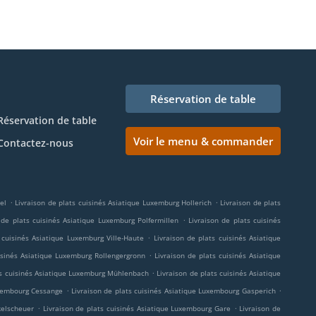
Réservation de table
Réservation de table
Voir le menu & commander
Contactez-nous
.
.
el
Livraison de plats cuisinés Asiatique Luxemburg Hollerich
Livraison de plats
.
 de plats cuisinés Asiatique Luxemburg Polfermillen
Livraison de plats cuisinés
.
 cuisinés Asiatique Luxemburg Ville-Haute
Livraison de plats cuisinés Asiatique
.
uisinés Asiatique Luxemburg Rollengergronn
Livraison de plats cuisinés Asiatique
.
ts cuisinés Asiatique Luxemburg Mühlenbach
Livraison de plats cuisinés Asiatique
.
.
uxembourg Cessange
Livraison de plats cuisinés Asiatique Luxembourg Gasperich
.
.
kelscheuer
Livraison de plats cuisinés Asiatique Luxembourg Gare
Livraison de