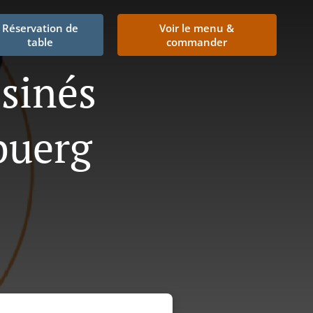
Réservation de
Voir le menu &
table
commander
isinés
buerg