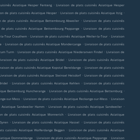
.
cuisinés Asiatique Hesper Fenteng
Livraison de plats cuisinés Asiatique Hesper
.
.
son de plats cuisinés Asiatique Hesper
Livraison de plats cuisinés Asiatique Itzig
.
on de plats cuisinés Asiatique Bettembourg Abweiler
Livraison de plats cuisinés
.
n de plats cuisinés Asiatique Bettembourg Peppange
Livraison de plats cuisinés
.
.
r-la-Tour Crauthem
Livraison de plats cuisinés Asiatique Weiler-la-Tour
Livraison
.
.
ge
Livraison de plats cuisinés Asiatique Mondercange
Livraison de plats cuisinés
.
.
r zum Turm
Livraison de plats cuisinés Asiatique Niederanven Findel
Livraison de
.
ivraison de plats cuisinés Asiatique Bridel
Livraison de plats cuisinés Asiatique
.
vraison de plats cuisinés Asiatique Kopstal Bereldange
Livraison de plats cuisinés
.
Livraison de plats cuisinés Asiatique Steinsel Heisdorf
Livraison de plats cuisinés
.
.
Bridel
Livraison de plats cuisinés Asiatique Kehlen
Livraison de plats cuisinés
.
.
iatique Bettemburg Huncherange
Livraison de plats cuisinés Asiatique Bettemburg
.
.
ange-sur-Mess
Livraison de plats cuisinés Asiatique Reckange-sur-Mess
Livraison
.
.
és Asiatique Sandweiler Hamm
Livraison de plats cuisinés Asiatique Sandweiler
.
son de plats cuisinés Asiatique Monnerich
Livraison de plats cuisinés Asiatique
.
.
 Syren
Livraison de plats cuisinés Asiatique Hassel
Livraison de plats cuisinés
.
lats cuisinés Asiatique Walferdange Beggen
Livraison de plats cuisinés Asiatique
.
.
Asiatique Dommeldange
Livraison de plats cuisinés Asiatique Peppange
Livraison