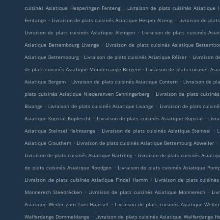
.
cuisinés Asiatique Hesperingen Fenteng
Livraison de plats cuisinés Asiatique 
.
.
Fentange
Livraison de plats cuisinés Asiatique Hesper Alzeng
Livraison de pla
.
Livraison de plats cuisinés Asiatique Alzingen
Livraison de plats cuisinés Asia
.
Asiatique Bettembourg Livange
Livraison de plats cuisinés Asiatique Bettemb
.
.
Asiatique Bettembourg
Livraison de plats cuisinés Asiatique Réiser
Livraison d
.
de plats cuisinés Asiatique Mondercange Bergem
Livraison de plats cuisinés As
.
.
Asiatique Bergem
Livraison de plats cuisinés Asiatique Contern
Livraison de pl
.
plats cuisinés Asiatique Niederanven Senningerberg
Livraison de plats cuisin
.
.
Bivange
Livraison de plats cuisinés Asiatique Livange
Livraison de plats cuisin
.
.
Asiatique Kopstal Koplescht
Livraison de plats cuisinés Asiatique Kopstal
Livr
.
.
Asiatique Steinsel Helmsange
Livraison de plats cuisinés Asiatique Steinsel
L
.
.
Asiatique Crauthem
Livraison de plats cuisinés Asiatique Bettemburg Abweiler
.
Livraison de plats cuisinés Asiatique Bartreng
Livraison de plats cuisinés Asiat
.
de plats cuisinés Asiatique Roedgen
Livraison de plats cuisinés Asiatique Pont
.
Livraison de plats cuisinés Asiatique Findel Hamm
Livraison de plats cuisinés
.
.
Monnerech Steebrécken
Livraison de plats cuisinés Asiatique Monnerech
Liv
.
Asiatique Weiler zum Tuer Haassel
Livraison de plats cuisinés Asiatique Weile
.
Walferdange Dommeldange
Livraison de plats cuisinés Asiatique Walferdange 