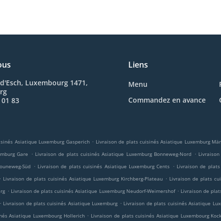
ous
Liens
 d'Esch, Luxembourg 1471,
Menu
rg
Commandez en avance
 01 83
.
uisinés Asiatique Luxemburg Gasperich
Livraison de plats cuisinés Asiatique Luxemburg Mär
.
.
xemburg Gare
Livraison de plats cuisinés Asiatique Luxemburg Bonneweg-Nord
Livraison
.
.
 Bouneweg-Süd
Livraison de plats cuisinés Asiatique Luxemburg Cents
Livraison de plats
.
.
Livraison de plats cuisinés Asiatique Luxemburg Kirchberg-Plateau
Livraison de plats c
.
.
erg
Livraison de plats cuisinés Asiatique Luxemburg Neudorf-Weimershof
Livraison de pla
.
.
Livraison de plats cuisinés Asiatique Luxemburg
Livraison de plats cuisinés Asiatique L
.
inés Asiatique Luxembourg Hollerich
Livraison de plats cuisinés Asiatique Luxembourg Koc