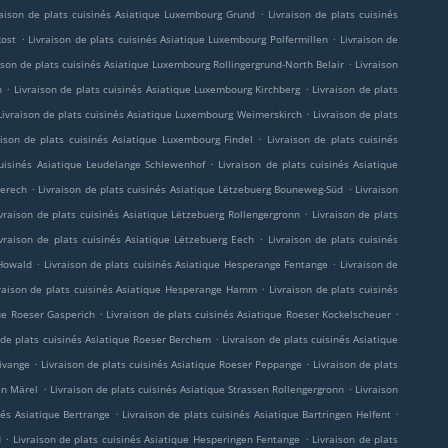
.
raison de plats cuisinés Asiatique Luxembourg Grund
Livraison de plats cuisinés
.
.
kost
Livraison de plats cuisinés Asiatique Luxembourg Polfermillen
Livraison de
.
ison de plats cuisinés Asiatique Luxembourg Rollingergrund-North Belair
Livraison
.
.
n
Livraison de plats cuisinés Asiatique Luxembourg Kirchberg
Livraison de plats
.
Livraison de plats cuisinés Asiatique Luxembourg Weimerskirch
Livraison de plats
.
aison de plats cuisinés Asiatique Luxembourg Findel
Livraison de plats cuisinés
.
cuisinés Asiatique Leudelange Schlewenhof
Livraison de plats cuisinés Asiatique
.
.
perech
Livraison de plats cuisinés Asiatique Lëtzebuerg Bouneweg-Süd
Livraison
.
ivraison de plats cuisinés Asiatique Lëtzebuerg Rollengergronn
Livraison de plats
.
ivraison de plats cuisinés Asiatique Lëtzebuerg Eech
Livraison de plats cuisinés
.
.
 Howald
Livraison de plats cuisinés Asiatique Hesperange Fentange
Livraison de
.
raison de plats cuisinés Asiatique Hesperange Hamm
Livraison de plats cuisinés
.
.
que Roeser Gasperich
Livraison de plats cuisinés Asiatique Roeser Kockelscheuer
.
 de plats cuisinés Asiatique Roeser Berchem
Livraison de plats cuisinés Asiatique
.
.
Livange
Livraison de plats cuisinés Asiatique Roeser Peppange
Livraison de plats
.
.
en Märel
Livraison de plats cuisinés Asiatique Strassen Rollengergronn
Livraison
.
.
nés Asiatique Bertrange
Livraison de plats cuisinés Asiatique Bartringen Helfent
.
.
d
Livraison de plats cuisinés Asiatique Hesperingen Fentange
Livraison de plats