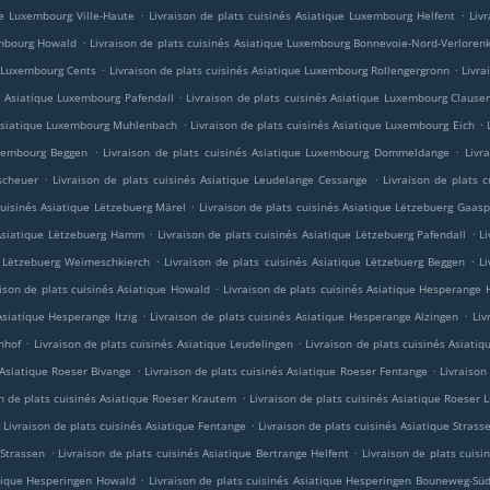
.
.
ue Luxembourg Ville-Haute
Livraison de plats cuisinés Asiatique Luxembourg Helfent
Liv
.
embourg Howald
Livraison de plats cuisinés Asiatique Luxembourg Bonnevoie-Nord-Verloren
.
.
e Luxembourg Cents
Livraison de plats cuisinés Asiatique Luxembourg Rollengergronn
Livra
.
és Asiatique Luxembourg Pafendall
Livraison de plats cuisinés Asiatique Luxembourg Clause
.
.
s Asiatique Luxembourg Muhlenbach
Livraison de plats cuisinés Asiatique Luxembourg Eich
.
.
uxembourg Beggen
Livraison de plats cuisinés Asiatique Luxembourg Dommeldange
Livr
.
.
scheuer
Livraison de plats cuisinés Asiatique Leudelange Cessange
Livraison de plats 
.
cuisinés Asiatique Lëtzebuerg Märel
Livraison de plats cuisinés Asiatique Lëtzebuerg Gaas
.
.
 Asiatique Lëtzebuerg Hamm
Livraison de plats cuisinés Asiatique Lëtzebuerg Pafendall
L
.
.
ue Lëtzebuerg Weimeschkierch
Livraison de plats cuisinés Asiatique Lëtzebuerg Beggen
L
.
aison de plats cuisinés Asiatique Howald
Livraison de plats cuisinés Asiatique Hesperange
.
.
Asiatique Hesperange Itzig
Livraison de plats cuisinés Asiatique Hesperange Alzingen
Liv
.
.
nhof
Livraison de plats cuisinés Asiatique Leudelingen
Livraison de plats cuisinés Asiati
.
.
 Asiatique Roeser Bivange
Livraison de plats cuisinés Asiatique Roeser Fentange
Livraison
.
on de plats cuisinés Asiatique Roeser Krautem
Livraison de plats cuisinés Asiatique Roeser 
.
Livraison de plats cuisinés Asiatique Fentange
Livraison de plats cuisinés Asiatique Strass
.
.
 Strassen
Livraison de plats cuisinés Asiatique Bertrange Helfent
Livraison de plats cuisi
.
atique Hesperingen Howald
Livraison de plats cuisinés Asiatique Hesperingen Bouneweg-Sü