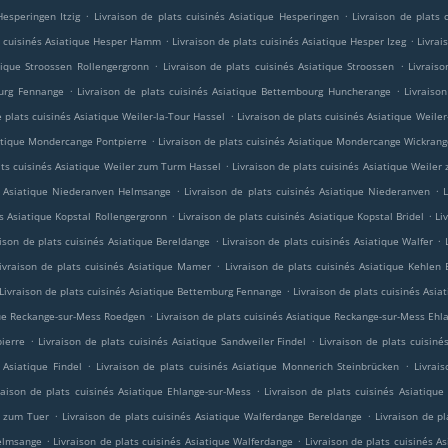
.
.
Hesperingen Itzig
Livraison de plats cuisinés Asiatique Hesperingen
Livraison de plats 
.
.
ts cuisinés Asiatique Hesper Hamm
Livraison de plats cuisinés Asiatique Hesper Izeg
Livrai
.
.
tique Stroossen Rollengergronn
Livraison de plats cuisinés Asiatique Stroossen
Livrais
.
.
ourg Fennange
Livraison de plats cuisinés Asiatique Bettembourg Huncherange
Livraiso
.
e plats cuisinés Asiatique Weiler-la-Tour Hassel
Livraison de plats cuisinés Asiatique Weile
.
iatique Mondercange Pontpierre
Livraison de plats cuisinés Asiatique Mondercange Wickran
.
ats cuisinés Asiatique Weiler zum Turm Hassel
Livraison de plats cuisinés Asiatique Weile
.
.
és Asiatique Niederanven Helmsange
Livraison de plats cuisinés Asiatique Niederanven
L
.
.
és Asiatique Kopstal Rollengergronn
Livraison de plats cuisinés Asiatique Kopstal Bridel
Li
.
.
aison de plats cuisinés Asiatique Bereldange
Livraison de plats cuisinés Asiatique Walfer
.
ivraison de plats cuisinés Asiatique Mamer
Livraison de plats cuisinés Asiatique Kehlen 
.
Livraison de plats cuisinés Asiatique Bettemburg Fennange
Livraison de plats cuisinés As
.
ique Reckange-sur-Mess Roedgen
Livraison de plats cuisinés Asiatique Reckange-sur-Mess Ehl
.
.
pierre
Livraison de plats cuisinés Asiatique Sandweiler Findel
Livraison de plats cuisin
.
.
 Asiatique Findel
Livraison de plats cuisinés Asiatique Monnerich Steinbrücken
Livrai
.
raison de plats cuisinés Asiatique Ehlange-sur-Mess
Livraison de plats cuisinés Asiatique
.
.
r zum Tuer
Livraison de plats cuisinés Asiatique Walferdange Bereldange
Livraison de p
.
.
Helmsange
Livraison de plats cuisinés Asiatique Walferdange
Livraison de plats cuisinés 