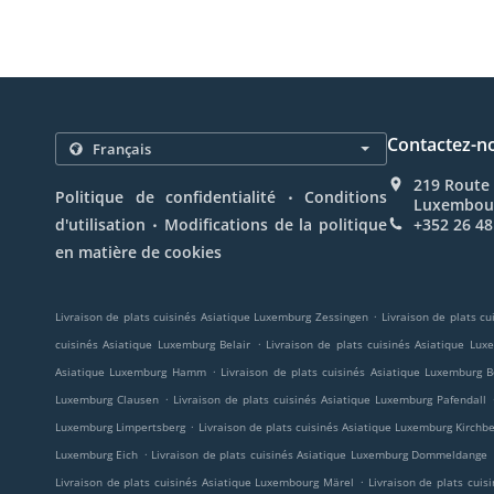
Contactez-n
219 Route
.
Politique de confidentialité
Conditions
Luxembou
.
d'utilisation
Modifications de la politique
+352 26 48
en matière de cookies
.
Livraison de plats cuisinés Asiatique Luxemburg Zessingen
Livraison de plats c
.
cuisinés Asiatique Luxemburg Belair
Livraison de plats cuisinés Asiatique Lu
.
Asiatique Luxemburg Hamm
Livraison de plats cuisinés Asiatique Luxemburg
.
Luxemburg Clausen
Livraison de plats cuisinés Asiatique Luxemburg Pafendall
.
Luxemburg Limpertsberg
Livraison de plats cuisinés Asiatique Luxemburg Kirchb
.
Luxemburg Eich
Livraison de plats cuisinés Asiatique Luxemburg Dommeldange
.
Livraison de plats cuisinés Asiatique Luxembourg Märel
Livraison de plats cuis