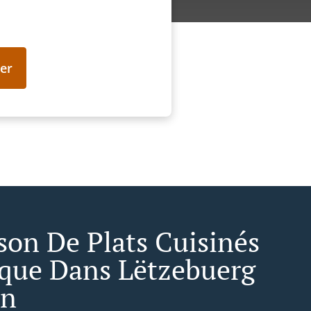
er
ison De Plats Cuisinés
ique Dans Lëtzebuerg
en