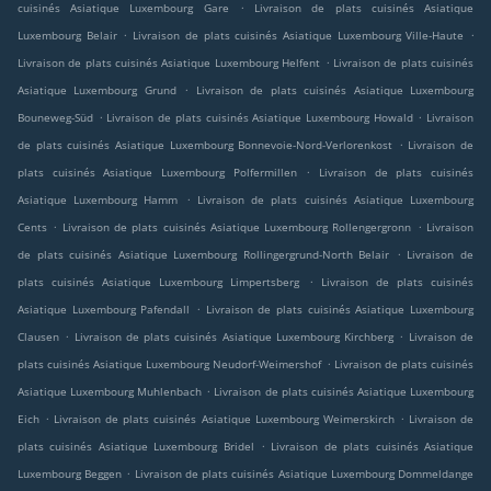
.
cuisinés Asiatique Luxembourg Gare
Livraison de plats cuisinés Asiatique
.
.
Luxembourg Belair
Livraison de plats cuisinés Asiatique Luxembourg Ville-Haute
.
Livraison de plats cuisinés Asiatique Luxembourg Helfent
Livraison de plats cuisinés
.
Asiatique Luxembourg Grund
Livraison de plats cuisinés Asiatique Luxembourg
.
.
Bouneweg-Süd
Livraison de plats cuisinés Asiatique Luxembourg Howald
Livraison
.
de plats cuisinés Asiatique Luxembourg Bonnevoie-Nord-Verlorenkost
Livraison de
.
plats cuisinés Asiatique Luxembourg Polfermillen
Livraison de plats cuisinés
.
Asiatique Luxembourg Hamm
Livraison de plats cuisinés Asiatique Luxembourg
.
.
Cents
Livraison de plats cuisinés Asiatique Luxembourg Rollengergronn
Livraison
.
de plats cuisinés Asiatique Luxembourg Rollingergrund-North Belair
Livraison de
.
plats cuisinés Asiatique Luxembourg Limpertsberg
Livraison de plats cuisinés
.
Asiatique Luxembourg Pafendall
Livraison de plats cuisinés Asiatique Luxembourg
.
.
Clausen
Livraison de plats cuisinés Asiatique Luxembourg Kirchberg
Livraison de
.
plats cuisinés Asiatique Luxembourg Neudorf-Weimershof
Livraison de plats cuisinés
.
Asiatique Luxembourg Muhlenbach
Livraison de plats cuisinés Asiatique Luxembourg
.
.
Eich
Livraison de plats cuisinés Asiatique Luxembourg Weimerskirch
Livraison de
.
plats cuisinés Asiatique Luxembourg Bridel
Livraison de plats cuisinés Asiatique
.
Luxembourg Beggen
Livraison de plats cuisinés Asiatique Luxembourg Dommeldange