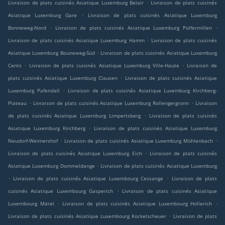
.
Livraison de plats cuisinés Asiatique Luxemburg Belair
Livraison de plats cuisinés
.
Asiatique Luxemburg Gare
Livraison de plats cuisinés Asiatique Luxemburg
.
.
Bonneweg-Nord
Livraison de plats cuisinés Asiatique Luxemburg Polfermillen
.
Livraison de plats cuisinés Asiatique Luxemburg Hamm
Livraison de plats cuisinés
.
Asiatique Luxemburg Bouneweg-Süd
Livraison de plats cuisinés Asiatique Luxemburg
.
.
Cents
Livraison de plats cuisinés Asiatique Luxemburg Ville-Haute
Livraison de
.
plats cuisinés Asiatique Luxemburg Clausen
Livraison de plats cuisinés Asiatique
.
Luxemburg Pafendall
Livraison de plats cuisinés Asiatique Luxemburg Kirchberg-
.
.
Plateau
Livraison de plats cuisinés Asiatique Luxemburg Rollengergronn
Livraison
.
de plats cuisinés Asiatique Luxemburg Limpertsberg
Livraison de plats cuisinés
.
Asiatique Luxemburg Kirchberg
Livraison de plats cuisinés Asiatique Luxemburg
.
.
Neudorf-Weimershof
Livraison de plats cuisinés Asiatique Luxemburg Mühlenbach
.
Livraison de plats cuisinés Asiatique Luxemburg Eich
Livraison de plats cuisinés
.
Asiatique Luxemburg Dommeldange
Livraison de plats cuisinés Asiatique Luxemburg
.
.
Livraison de plats cuisinés Asiatique Luxembourg Cessange
Livraison de plats
.
cuisinés Asiatique Luxembourg Gasperich
Livraison de plats cuisinés Asiatique
.
.
Luxembourg Märel
Livraison de plats cuisinés Asiatique Luxembourg Hollerich
.
Livraison de plats cuisinés Asiatique Luxembourg Kockelscheuer
Livraison de plats