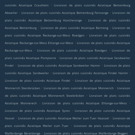
.
cuisinés Asiatique Crauthem
Livraison de plats cuisinés Asiatique Bettemburg
.
.
Abweiler
Livraison de plats cuisinés Asiatique Bettemburg Fennange
Livraison de
.
plats cuisinés Asiatique Bettemburg Huncherange
Livraison de plats cuisinés
.
.
Asiatique Bettemburg
Livraison de plats cuisinés Asiatique Bartreng
Livraison de
.
plats cuisinés Asiatique Reckange-sur-Mess Roedgen
Livraison de plats cuisinés
.
Asiatique Reckange-sur-Mess Ehlange-sur-Mess
Livraison de plats cuisinés Asiatique
.
.
Reckange-sur-Mess
Livraison de plats cuisinés Asiatique Roedgen
Livraison de
.
plats cuisinés Asiatique Pontpierre
Livraison de plats cuisinés Asiatique Sandweiler
.
.
Findel
Livraison de plats cuisinés Asiatique Sandweiler Hamm
Livraison de plats
.
.
cuisinés Asiatique Sandweiler
Livraison de plats cuisinés Asiatique Findel Hamm
.
Livraison de plats cuisinés Asiatique Findel
Livraison de plats cuisinés Asiatique
.
.
Monnerich Steinbrücken
Livraison de plats cuisinés Asiatique Monnerich
Livraison
.
de plats cuisinés Asiatique Monnerech Steebrécken
Livraison de plats cuisinés
.
.
Asiatique Monnerech
Livraison de plats cuisinés Asiatique Ehlange-sur-Mess
.
Livraison de plats cuisinés Asiatique Syren
Livraison de plats cuisinés Asiatique
.
.
Hassel
Livraison de plats cuisinés Asiatique Weiler zum Tuer Haassel
Livraison de
.
plats cuisinés Asiatique Weiler zum Tuer
Livraison de plats cuisinés Asiatique
.
.
Walferdange Bereldange
Livraison de plats cuisinés Asiatique Walferdange Beggen