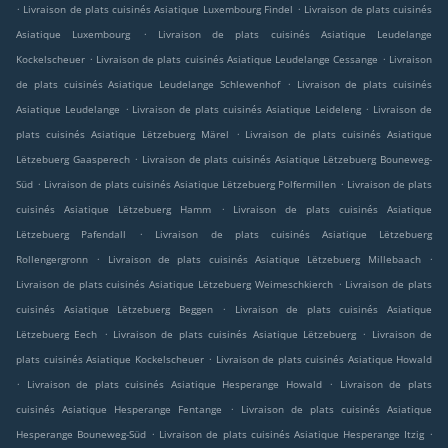
.
.
Livraison de plats cuisinés Asiatique Luxembourg Findel
Livraison de plats cuisinés
.
Asiatique Luxembourg
Livraison de plats cuisinés Asiatique Leudelange
.
.
Kockelscheuer
Livraison de plats cuisinés Asiatique Leudelange Cessange
Livraison
.
de plats cuisinés Asiatique Leudelange Schlewenhof
Livraison de plats cuisinés
.
.
Asiatique Leudelange
Livraison de plats cuisinés Asiatique Leideleng
Livraison de
.
plats cuisinés Asiatique Lëtzebuerg Märel
Livraison de plats cuisinés Asiatique
.
Lëtzebuerg Gaasperech
Livraison de plats cuisinés Asiatique Lëtzebuerg Bouneweg-
.
.
Süd
Livraison de plats cuisinés Asiatique Lëtzebuerg Polfermillen
Livraison de plats
.
cuisinés Asiatique Lëtzebuerg Hamm
Livraison de plats cuisinés Asiatique
.
Lëtzebuerg Pafendall
Livraison de plats cuisinés Asiatique Lëtzebuerg
.
.
Rollengergronn
Livraison de plats cuisinés Asiatique Lëtzebuerg Millebaach
.
Livraison de plats cuisinés Asiatique Lëtzebuerg Weimeschkierch
Livraison de plats
.
cuisinés Asiatique Lëtzebuerg Beggen
Livraison de plats cuisinés Asiatique
.
.
Lëtzebuerg Eech
Livraison de plats cuisinés Asiatique Lëtzebuerg
Livraison de
.
plats cuisinés Asiatique Kockelscheuer
Livraison de plats cuisinés Asiatique Howald
.
.
Livraison de plats cuisinés Asiatique Hesperange Howald
Livraison de plats
.
cuisinés Asiatique Hesperange Fentange
Livraison de plats cuisinés Asiatique
.
.
Hesperange Bouneweg-Süd
Livraison de plats cuisinés Asiatique Hesperange Itzig