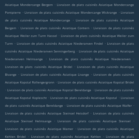
.
Asiatique Mondercange Bergem
Livraison de plats cuisinés Asiatique Mondercange
.
.
Pontpierre
Livraison de plats cuisinés Asiatique Mondercange Wickrange
Livraison
.
de plats cuisinés Asiatique Mondercange
Livraison de plats cuisinés Asiatique
.
.
Bergem
Livraison de plats cuisinés Asiatique Contern
Livraison de plats cuisinés
.
Asiatique Weiler zum Turm Hassel
Livraison de plats cuisinés Asiatique Weiler zum
.
.
Turm
Livraison de plats cuisinés Asiatique Niederanven Findel
Livraison de plats
.
cuisinés Asiatique Niederanven Senningerberg
Livraison de plats cuisinés Asiatique
.
.
Niederanven Helmsange
Livraison de plats cuisinés Asiatique Niederanven
.
Livraison de plats cuisinés Asiatique Bridel
Livraison de plats cuisinés Asiatique
.
.
Bivange
Livraison de plats cuisinés Asiatique Livange
Livraison de plats cuisinés
.
Asiatique Kopstal Rollengergronn
Livraison de plats cuisinés Asiatique Kopstal Bridel
.
.
Livraison de plats cuisinés Asiatique Kopstal Bereldange
Livraison de plats cuisinés
.
.
Asiatique Kopstal Koplescht
Livraison de plats cuisinés Asiatique Kopstal
Livraison
.
.
de plats cuisinés Asiatique Bereldange
Livraison de plats cuisinés Asiatique Walfer
.
Livraison de plats cuisinés Asiatique Steinsel Heisdorf
Livraison de plats cuisinés
.
.
Asiatique Steinsel Helmsange
Livraison de plats cuisinés Asiatique Steinsel
.
Livraison de plats cuisinés Asiatique Mamer
Livraison de plats cuisinés Asiatique
.
.
Kehlen Bridel
Livraison de plats cuisinés Asiatique Kehlen
Livraison de plats