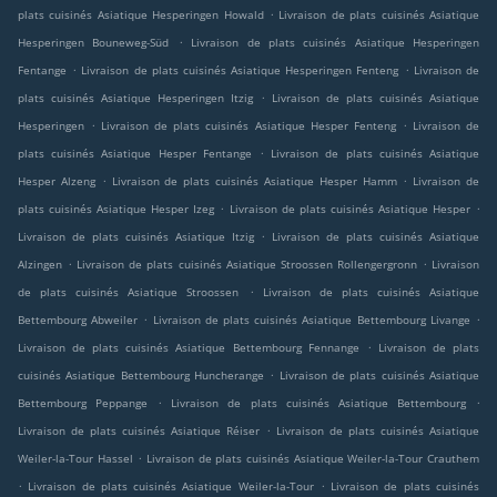
.
plats cuisinés Asiatique Hesperingen Howald
Livraison de plats cuisinés Asiatique
.
Hesperingen Bouneweg-Süd
Livraison de plats cuisinés Asiatique Hesperingen
.
.
Fentange
Livraison de plats cuisinés Asiatique Hesperingen Fenteng
Livraison de
.
plats cuisinés Asiatique Hesperingen Itzig
Livraison de plats cuisinés Asiatique
.
.
Hesperingen
Livraison de plats cuisinés Asiatique Hesper Fenteng
Livraison de
.
plats cuisinés Asiatique Hesper Fentange
Livraison de plats cuisinés Asiatique
.
.
Hesper Alzeng
Livraison de plats cuisinés Asiatique Hesper Hamm
Livraison de
.
.
plats cuisinés Asiatique Hesper Izeg
Livraison de plats cuisinés Asiatique Hesper
.
Livraison de plats cuisinés Asiatique Itzig
Livraison de plats cuisinés Asiatique
.
.
Alzingen
Livraison de plats cuisinés Asiatique Stroossen Rollengergronn
Livraison
.
de plats cuisinés Asiatique Stroossen
Livraison de plats cuisinés Asiatique
.
.
Bettembourg Abweiler
Livraison de plats cuisinés Asiatique Bettembourg Livange
.
Livraison de plats cuisinés Asiatique Bettembourg Fennange
Livraison de plats
.
cuisinés Asiatique Bettembourg Huncherange
Livraison de plats cuisinés Asiatique
.
.
Bettembourg Peppange
Livraison de plats cuisinés Asiatique Bettembourg
.
Livraison de plats cuisinés Asiatique Réiser
Livraison de plats cuisinés Asiatique
.
Weiler-la-Tour Hassel
Livraison de plats cuisinés Asiatique Weiler-la-Tour Crauthem
.
.
Livraison de plats cuisinés Asiatique Weiler-la-Tour
Livraison de plats cuisinés