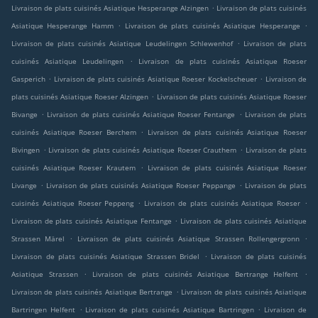
.
Livraison de plats cuisinés Asiatique Hesperange Alzingen
Livraison de plats cuisinés
.
.
Asiatique Hesperange Hamm
Livraison de plats cuisinés Asiatique Hesperange
.
Livraison de plats cuisinés Asiatique Leudelingen Schlewenhof
Livraison de plats
.
cuisinés Asiatique Leudelingen
Livraison de plats cuisinés Asiatique Roeser
.
.
Gasperich
Livraison de plats cuisinés Asiatique Roeser Kockelscheuer
Livraison de
.
plats cuisinés Asiatique Roeser Alzingen
Livraison de plats cuisinés Asiatique Roeser
.
.
Bivange
Livraison de plats cuisinés Asiatique Roeser Fentange
Livraison de plats
.
cuisinés Asiatique Roeser Berchem
Livraison de plats cuisinés Asiatique Roeser
.
.
Bivingen
Livraison de plats cuisinés Asiatique Roeser Crauthem
Livraison de plats
.
cuisinés Asiatique Roeser Krautem
Livraison de plats cuisinés Asiatique Roeser
.
.
Livange
Livraison de plats cuisinés Asiatique Roeser Peppange
Livraison de plats
.
.
cuisinés Asiatique Roeser Peppeng
Livraison de plats cuisinés Asiatique Roeser
.
Livraison de plats cuisinés Asiatique Fentange
Livraison de plats cuisinés Asiatique
.
.
Strassen Märel
Livraison de plats cuisinés Asiatique Strassen Rollengergronn
.
Livraison de plats cuisinés Asiatique Strassen Bridel
Livraison de plats cuisinés
.
.
Asiatique Strassen
Livraison de plats cuisinés Asiatique Bertrange Helfent
.
Livraison de plats cuisinés Asiatique Bertrange
Livraison de plats cuisinés Asiatique
.
.
Bartringen Helfent
Livraison de plats cuisinés Asiatique Bartringen
Livraison de