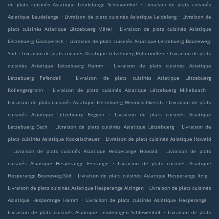
.
de plats cuisinés Asiatique Leudelange Schlewenhof
Livraison de plats cuisinés
.
.
Asiatique Leudelange
Livraison de plats cuisinés Asiatique Leideleng
Livraison de
.
plats cuisinés Asiatique Lëtzebuerg Märel
Livraison de plats cuisinés Asiatique
.
Lëtzebuerg Gaasperech
Livraison de plats cuisinés Asiatique Lëtzebuerg Bouneweg-
.
.
Süd
Livraison de plats cuisinés Asiatique Lëtzebuerg Polfermillen
Livraison de plats
.
cuisinés Asiatique Lëtzebuerg Hamm
Livraison de plats cuisinés Asiatique
.
Lëtzebuerg Pafendall
Livraison de plats cuisinés Asiatique Lëtzebuerg
.
.
Rollengergronn
Livraison de plats cuisinés Asiatique Lëtzebuerg Millebaach
.
Livraison de plats cuisinés Asiatique Lëtzebuerg Weimeschkierch
Livraison de plats
.
cuisinés Asiatique Lëtzebuerg Beggen
Livraison de plats cuisinés Asiatique
.
.
Lëtzebuerg Eech
Livraison de plats cuisinés Asiatique Lëtzebuerg
Livraison de
.
plats cuisinés Asiatique Kockelscheuer
Livraison de plats cuisinés Asiatique Howald
.
.
Livraison de plats cuisinés Asiatique Hesperange Howald
Livraison de plats
.
cuisinés Asiatique Hesperange Fentange
Livraison de plats cuisinés Asiatique
.
.
Hesperange Bouneweg-Süd
Livraison de plats cuisinés Asiatique Hesperange Itzig
.
Livraison de plats cuisinés Asiatique Hesperange Alzingen
Livraison de plats cuisinés
.
.
Asiatique Hesperange Hamm
Livraison de plats cuisinés Asiatique Hesperange
.
Livraison de plats cuisinés Asiatique Leudelingen Schlewenhof
Livraison de plats