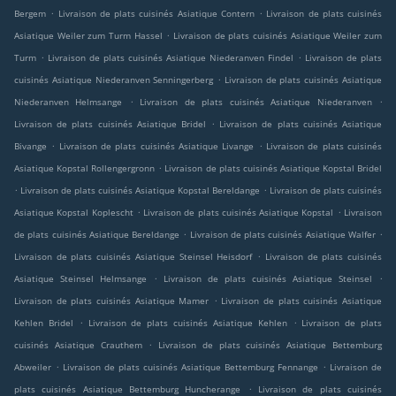
.
.
Bergem
Livraison de plats cuisinés Asiatique Contern
Livraison de plats cuisinés
.
Asiatique Weiler zum Turm Hassel
Livraison de plats cuisinés Asiatique Weiler zum
.
.
Turm
Livraison de plats cuisinés Asiatique Niederanven Findel
Livraison de plats
.
cuisinés Asiatique Niederanven Senningerberg
Livraison de plats cuisinés Asiatique
.
.
Niederanven Helmsange
Livraison de plats cuisinés Asiatique Niederanven
.
Livraison de plats cuisinés Asiatique Bridel
Livraison de plats cuisinés Asiatique
.
.
Bivange
Livraison de plats cuisinés Asiatique Livange
Livraison de plats cuisinés
.
Asiatique Kopstal Rollengergronn
Livraison de plats cuisinés Asiatique Kopstal Bridel
.
.
Livraison de plats cuisinés Asiatique Kopstal Bereldange
Livraison de plats cuisinés
.
.
Asiatique Kopstal Koplescht
Livraison de plats cuisinés Asiatique Kopstal
Livraison
.
.
de plats cuisinés Asiatique Bereldange
Livraison de plats cuisinés Asiatique Walfer
.
Livraison de plats cuisinés Asiatique Steinsel Heisdorf
Livraison de plats cuisinés
.
.
Asiatique Steinsel Helmsange
Livraison de plats cuisinés Asiatique Steinsel
.
Livraison de plats cuisinés Asiatique Mamer
Livraison de plats cuisinés Asiatique
.
.
Kehlen Bridel
Livraison de plats cuisinés Asiatique Kehlen
Livraison de plats
.
cuisinés Asiatique Crauthem
Livraison de plats cuisinés Asiatique Bettemburg
.
.
Abweiler
Livraison de plats cuisinés Asiatique Bettemburg Fennange
Livraison de
.
plats cuisinés Asiatique Bettemburg Huncherange
Livraison de plats cuisinés