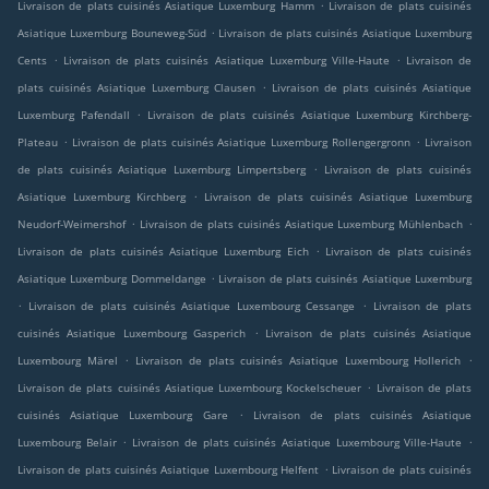
.
Livraison de plats cuisinés Asiatique Luxemburg Hamm
Livraison de plats cuisinés
.
Asiatique Luxemburg Bouneweg-Süd
Livraison de plats cuisinés Asiatique Luxemburg
.
.
Cents
Livraison de plats cuisinés Asiatique Luxemburg Ville-Haute
Livraison de
.
plats cuisinés Asiatique Luxemburg Clausen
Livraison de plats cuisinés Asiatique
.
Luxemburg Pafendall
Livraison de plats cuisinés Asiatique Luxemburg Kirchberg-
.
.
Plateau
Livraison de plats cuisinés Asiatique Luxemburg Rollengergronn
Livraison
.
de plats cuisinés Asiatique Luxemburg Limpertsberg
Livraison de plats cuisinés
.
Asiatique Luxemburg Kirchberg
Livraison de plats cuisinés Asiatique Luxemburg
.
.
Neudorf-Weimershof
Livraison de plats cuisinés Asiatique Luxemburg Mühlenbach
.
Livraison de plats cuisinés Asiatique Luxemburg Eich
Livraison de plats cuisinés
.
Asiatique Luxemburg Dommeldange
Livraison de plats cuisinés Asiatique Luxemburg
.
.
Livraison de plats cuisinés Asiatique Luxembourg Cessange
Livraison de plats
.
cuisinés Asiatique Luxembourg Gasperich
Livraison de plats cuisinés Asiatique
.
.
Luxembourg Märel
Livraison de plats cuisinés Asiatique Luxembourg Hollerich
.
Livraison de plats cuisinés Asiatique Luxembourg Kockelscheuer
Livraison de plats
.
cuisinés Asiatique Luxembourg Gare
Livraison de plats cuisinés Asiatique
.
.
Luxembourg Belair
Livraison de plats cuisinés Asiatique Luxembourg Ville-Haute
.
Livraison de plats cuisinés Asiatique Luxembourg Helfent
Livraison de plats cuisinés