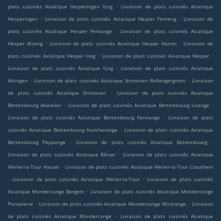
.
plats cuisinés Asiatique Hesperingen Itzig
Livraison de plats cuisinés Asiatique
.
.
Hesperingen
Livraison de plats cuisinés Asiatique Hesper Fenteng
Livraison de
.
plats cuisinés Asiatique Hesper Fentange
Livraison de plats cuisinés Asiatique
.
.
Hesper Alzeng
Livraison de plats cuisinés Asiatique Hesper Hamm
Livraison de
.
.
plats cuisinés Asiatique Hesper Izeg
Livraison de plats cuisinés Asiatique Hesper
.
Livraison de plats cuisinés Asiatique Itzig
Livraison de plats cuisinés Asiatique
.
.
Alzingen
Livraison de plats cuisinés Asiatique Stroossen Rollengergronn
Livraison
.
de plats cuisinés Asiatique Stroossen
Livraison de plats cuisinés Asiatique
.
.
Bettembourg Abweiler
Livraison de plats cuisinés Asiatique Bettembourg Livange
.
Livraison de plats cuisinés Asiatique Bettembourg Fennange
Livraison de plats
.
cuisinés Asiatique Bettembourg Huncherange
Livraison de plats cuisinés Asiatique
.
.
Bettembourg Peppange
Livraison de plats cuisinés Asiatique Bettembourg
.
Livraison de plats cuisinés Asiatique Réiser
Livraison de plats cuisinés Asiatique
.
Weiler-la-Tour Hassel
Livraison de plats cuisinés Asiatique Weiler-la-Tour Crauthem
.
.
Livraison de plats cuisinés Asiatique Weiler-la-Tour
Livraison de plats cuisinés
.
Asiatique Mondercange Bergem
Livraison de plats cuisinés Asiatique Mondercange
.
.
Pontpierre
Livraison de plats cuisinés Asiatique Mondercange Wickrange
Livraison
.
de plats cuisinés Asiatique Mondercange
Livraison de plats cuisinés Asiatique