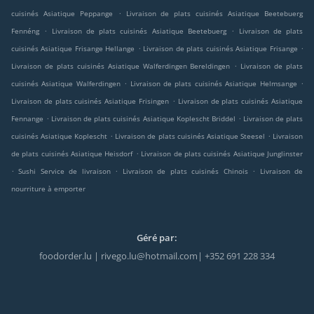
.
cuisinés Asiatique Peppange
Livraison de plats cuisinés Asiatique Beetebuerg
.
.
Fennéng
Livraison de plats cuisinés Asiatique Beetebuerg
Livraison de plats
.
.
cuisinés Asiatique Frisange Hellange
Livraison de plats cuisinés Asiatique Frisange
.
Livraison de plats cuisinés Asiatique Walferdingen Bereldingen
Livraison de plats
.
.
cuisinés Asiatique Walferdingen
Livraison de plats cuisinés Asiatique Helmsange
.
Livraison de plats cuisinés Asiatique Frisingen
Livraison de plats cuisinés Asiatique
.
.
Fennange
Livraison de plats cuisinés Asiatique Koplescht Briddel
Livraison de plats
.
.
cuisinés Asiatique Koplescht
Livraison de plats cuisinés Asiatique Steesel
Livraison
.
de plats cuisinés Asiatique Heisdorf
Livraison de plats cuisinés Asiatique Junglinster
.
.
.
Sushi Service de livraison
Livraison de plats cuisinés Chinois
Livraison de
nourriture à emporter
Géré par:
foodorder.lu | rivego.lu@hotmail.com| +352 691 228 334