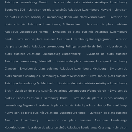
.
Asiatique Luxembourg Grund
Livraison de plats cuisinés Asiatique Luxembourg
.
.
Bouneweg-Süd
Livraison de plats cuisinés Asiatique Luxembourg Howald
Livraison
.
de plats cuisinés Asiatique Luxembourg Bonnevoie-Nord-Verlorenkost
Livraison de
.
plats cuisinés Asiatique Luxembourg Polfermillen
Livraison de plats cuisinés
.
Asiatique Luxembourg Hamm
Livraison de plats cuisinés Asiatique Luxembourg
.
.
Cents
Livraison de plats cuisinés Asiatique Luxembourg Rollengergronn
Livraison
.
de plats cuisinés Asiatique Luxembourg Rollingergrund-North Belair
Livraison de
.
plats cuisinés Asiatique Luxembourg Limpertsberg
Livraison de plats cuisinés
.
Asiatique Luxembourg Pafendall
Livraison de plats cuisinés Asiatique Luxembourg
.
.
Clausen
Livraison de plats cuisinés Asiatique Luxembourg Kirchberg
Livraison de
.
plats cuisinés Asiatique Luxembourg Neudorf-Weimershof
Livraison de plats cuisinés
.
Asiatique Luxembourg Muhlenbach
Livraison de plats cuisinés Asiatique Luxembourg
.
.
Eich
Livraison de plats cuisinés Asiatique Luxembourg Weimerskirch
Livraison de
.
plats cuisinés Asiatique Luxembourg Bridel
Livraison de plats cuisinés Asiatique
.
Luxembourg Beggen
Livraison de plats cuisinés Asiatique Luxembourg Dommeldange
.
.
Livraison de plats cuisinés Asiatique Luxembourg Findel
Livraison de plats cuisinés
.
Asiatique Luxembourg
Livraison de plats cuisinés Asiatique Leudelange
.
.
Kockelscheuer
Livraison de plats cuisinés Asiatique Leudelange Cessange
Livraison