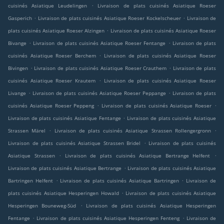
.
cuisinés Asiatique Leudelingen
Livraison de plats cuisinés Asiatique Roeser
.
.
Gasperich
Livraison de plats cuisinés Asiatique Roeser Kockelscheuer
Livraison de
.
plats cuisinés Asiatique Roeser Alzingen
Livraison de plats cuisinés Asiatique Roeser
.
.
Bivange
Livraison de plats cuisinés Asiatique Roeser Fentange
Livraison de plats
.
cuisinés Asiatique Roeser Berchem
Livraison de plats cuisinés Asiatique Roeser
.
.
Bivingen
Livraison de plats cuisinés Asiatique Roeser Crauthem
Livraison de plats
.
cuisinés Asiatique Roeser Krautem
Livraison de plats cuisinés Asiatique Roeser
.
.
Livange
Livraison de plats cuisinés Asiatique Roeser Peppange
Livraison de plats
.
.
cuisinés Asiatique Roeser Peppeng
Livraison de plats cuisinés Asiatique Roeser
.
Livraison de plats cuisinés Asiatique Fentange
Livraison de plats cuisinés Asiatique
.
.
Strassen Märel
Livraison de plats cuisinés Asiatique Strassen Rollengergronn
.
Livraison de plats cuisinés Asiatique Strassen Bridel
Livraison de plats cuisinés
.
.
Asiatique Strassen
Livraison de plats cuisinés Asiatique Bertrange Helfent
.
Livraison de plats cuisinés Asiatique Bertrange
Livraison de plats cuisinés Asiatique
.
.
Bartringen Helfent
Livraison de plats cuisinés Asiatique Bartringen
Livraison de
.
plats cuisinés Asiatique Hesperingen Howald
Livraison de plats cuisinés Asiatique
.
Hesperingen Bouneweg-Süd
Livraison de plats cuisinés Asiatique Hesperingen
.
.
Fentange
Livraison de plats cuisinés Asiatique Hesperingen Fenteng
Livraison de