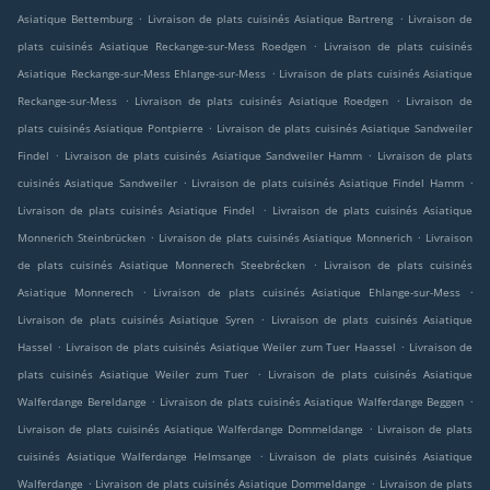
.
.
Asiatique Bettemburg
Livraison de plats cuisinés Asiatique Bartreng
Livraison de
.
plats cuisinés Asiatique Reckange-sur-Mess Roedgen
Livraison de plats cuisinés
.
Asiatique Reckange-sur-Mess Ehlange-sur-Mess
Livraison de plats cuisinés Asiatique
.
.
Reckange-sur-Mess
Livraison de plats cuisinés Asiatique Roedgen
Livraison de
.
plats cuisinés Asiatique Pontpierre
Livraison de plats cuisinés Asiatique Sandweiler
.
.
Findel
Livraison de plats cuisinés Asiatique Sandweiler Hamm
Livraison de plats
.
.
cuisinés Asiatique Sandweiler
Livraison de plats cuisinés Asiatique Findel Hamm
.
Livraison de plats cuisinés Asiatique Findel
Livraison de plats cuisinés Asiatique
.
.
Monnerich Steinbrücken
Livraison de plats cuisinés Asiatique Monnerich
Livraison
.
de plats cuisinés Asiatique Monnerech Steebrécken
Livraison de plats cuisinés
.
.
Asiatique Monnerech
Livraison de plats cuisinés Asiatique Ehlange-sur-Mess
.
Livraison de plats cuisinés Asiatique Syren
Livraison de plats cuisinés Asiatique
.
.
Hassel
Livraison de plats cuisinés Asiatique Weiler zum Tuer Haassel
Livraison de
.
plats cuisinés Asiatique Weiler zum Tuer
Livraison de plats cuisinés Asiatique
.
.
Walferdange Bereldange
Livraison de plats cuisinés Asiatique Walferdange Beggen
.
Livraison de plats cuisinés Asiatique Walferdange Dommeldange
Livraison de plats
.
cuisinés Asiatique Walferdange Helmsange
Livraison de plats cuisinés Asiatique
.
.
Walferdange
Livraison de plats cuisinés Asiatique Dommeldange
Livraison de plats